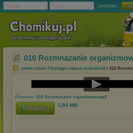
Chomik
Hasło
zapomniałem
010 Rozmnazanie organizmo
zmierzchem
/
biologia matura audiobook
/ 010 Rozmn
Play
Download:
010 Rozmnazanie organizmow.mp3
Video
1,94 MB
Pobierz