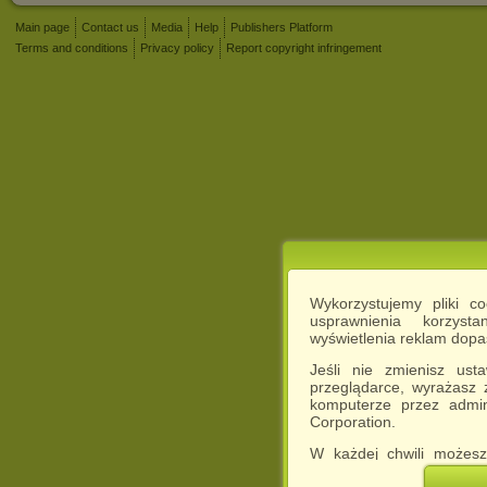
Main page
Contact us
Media
Help
Publishers Platform
Terms and conditions
Privacy policy
Report copyright infringement
Wykorzystujemy pliki c
usprawnienia korzyst
wyświetlenia reklam dop
Jeśli nie zmienisz ust
przeglądarce, wyrażasz
komputerze przez admin
Corporation.
W każdej chwili możesz
cookies w swojej przeglą