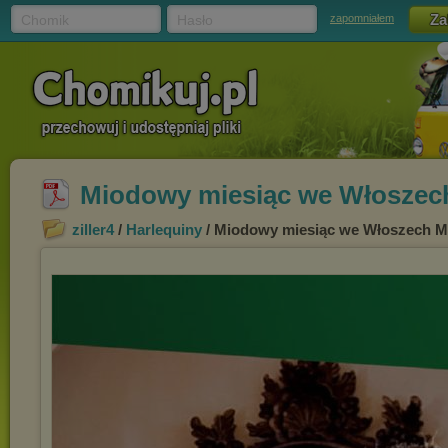
Chomik
Hasło
zapomniałem
Miodowy miesiąc we Włoszech
ziller4
/
Harlequiny
/ Miodowy miesiąc we Włoszech Mi