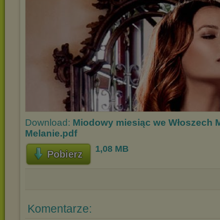
Download:
Miodowy miesiąc we Włoszech M
Melanie.pdf
1,08 MB
Pobierz
Komentarze: