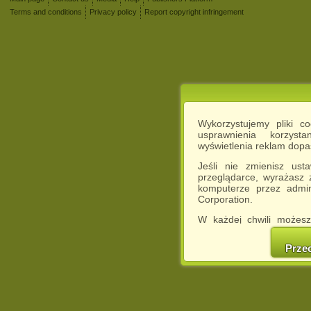
Terms and conditions
Privacy policy
Report copyright infringement
Wykorzystujemy pliki c
usprawnienia korzyst
wyświetlenia reklam dop
Jeśli nie zmienisz ust
przeglądarce, wyrażasz
komputerze przez admin
Corporation.
W każdej chwili możesz
cookies w swojej przeglą
w naszej Pol
Prze
http://chomikuj.pl/Polity
Jednocześnie informuje
może spowodować ogr
Chomikuj.pl.