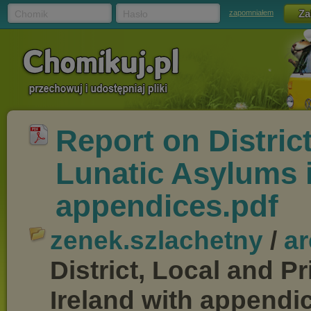
Chomik
Hasło
zapomniałem
Report on District
Lunatic Asylums i
appendices.pdf
zenek.szlachetny
/
a
District, Local and P
Ireland with appendi