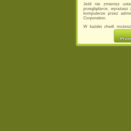
Jeśli nie zmienisz ust
przeglądarce, wyrażasz
komputerze przez admin
Corporation.
W każdej chwili możesz
cookies w swojej przeglą
w naszej Pol
Prze
http://chomikuj.pl/Polity
Jednocześnie informuje
może spowodować ogr
Chomikuj.pl.
W przypadku braku twojej
prosimy o opuszczenie se
Wykorzystanie plików c
(dostosowanie reklam do
działań marketingowych).
Wyrażenie sprzeciwu spo
będzie dopasowana do Tw
wyświetlona przypadkowo
Istnieje możliwość zmian
sposób uniemożliwiając
urządzeniu końcowym. M
dokonując odpowiednich