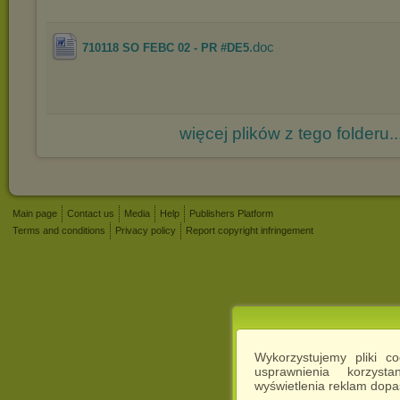
.doc
710118 SO FEBC 02 - PR #DE5
więcej plików z tego folderu..
Main page
Contact us
Media
Help
Publishers Platform
Terms and conditions
Privacy policy
Report copyright infringement
Wykorzystujemy pliki c
usprawnienia korzyst
wyświetlenia reklam dop