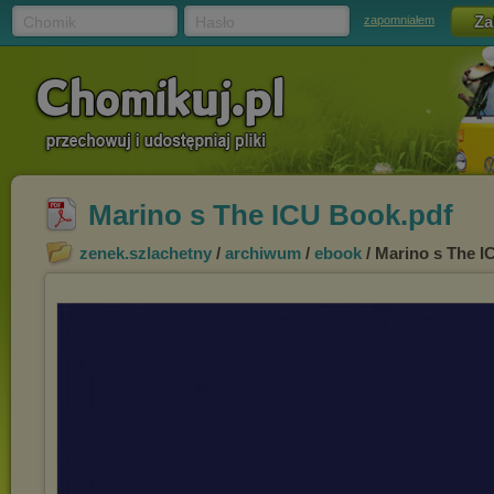
Chomik
Hasło
zapomniałem
Marino s The ICU Book.pdf
zenek.szlachetny
/
archiwum
/
ebook
/ Marino s The I