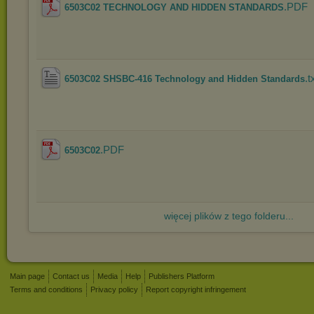
.PDF
6503C02 TECHNOLOGY AND HIDDEN STANDARDS
.t
6503C02 SHSBC-416 Technology and Hidden Standards
.PDF
6503C02
więcej plików z tego folderu...
Main page
Contact us
Media
Help
Publishers Platform
Terms and conditions
Privacy policy
Report copyright infringement