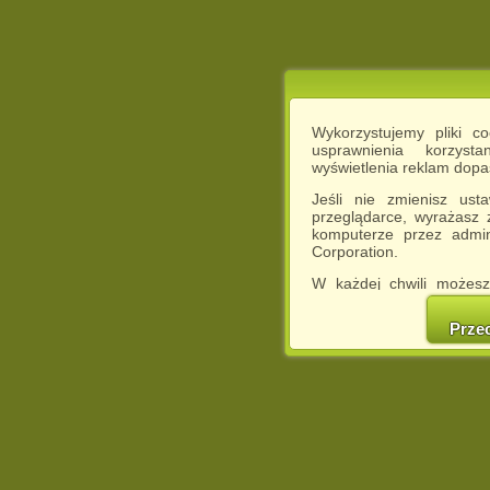
Wykorzystujemy pliki c
usprawnienia korzyst
wyświetlenia reklam dop
Jeśli nie zmienisz ust
przeglądarce, wyrażasz
komputerze przez admin
Corporation.
W każdej chwili możesz
cookies w swojej przeglą
w naszej Pol
Prze
http://chomikuj.pl/Polity
Jednocześnie informuje
może spowodować ogr
Chomikuj.pl.
W przypadku braku twojej
prosimy o opuszczenie se
Wykorzystanie plików c