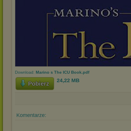
Download:
Marino s The ICU Book.pdf
24,22 MB
Pobierz
Komentarze: