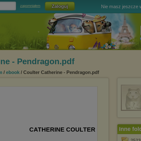
Nie masz jeszcze
zapomniałem
ine - Pendragon.pdf
m
/
ebook
/ Coulter Catherine - Pendragon.pdf
Inne fol
2523