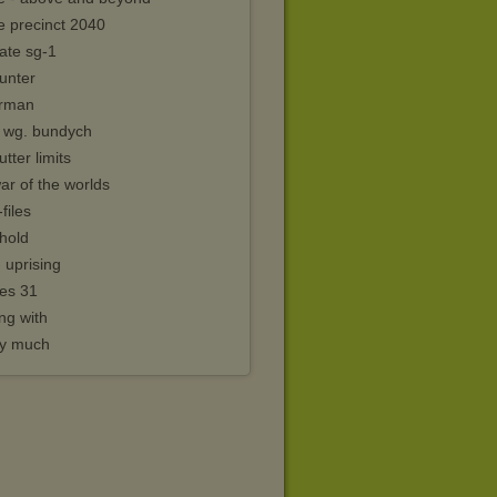
e precinct 2040
ate sg-1
unter
rman
t wg. bundych
utter limits
ar of the worlds
-files
hold
- uprising
ses 31
ng with
cy much