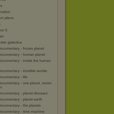
ys
 nation
nt aliens
e
lon 5
an
estar galactica
documentary - frozen planet
documentary - human planet
documentary - inside the human
ocumentary - invisible worlds
ocumentary - life
documentary - one planet, seven
ds
documentary - planet dinosaur
documentary - planet earth
documentary - the planets
documentary - time machine