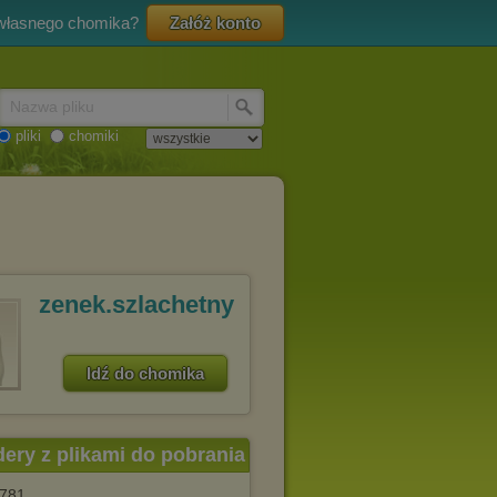
 własnego chomika?
Załóż konto
Nazwa pliku
pliki
chomiki
zenek.szlachetny
Idź do chomika
dery z plikami do pobrania
781