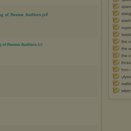
marketingowych).
spac
Wyrażenie sprzeciwu spowoduje, że wyświetlana Ci reklama nie
będzie dopasowana do Twoich preferencji, a będzie to reklama
starg
.pdf
ng_of_Review_Auditors
wyświetlona przypadkowo.
starh
Istnieje możliwość zmiany ustawień przeglądarki internetowej w
supe
sposób uniemożliwiający przechowywanie plików cookies na
urządzeniu końcowym. Można również usunąć pliki cookies,
świa
dokonując odpowiednich zmian w ustawieniach przeglądarki
the o
internetowej.
.txt
 of Review Auditors
the w
Pełną informację na ten temat znajdziesz pod adresem
http://chomikuj.pl/PolitykaPrywatnosci.aspx
.
the x
thres
tron 
ulys
walki
włat