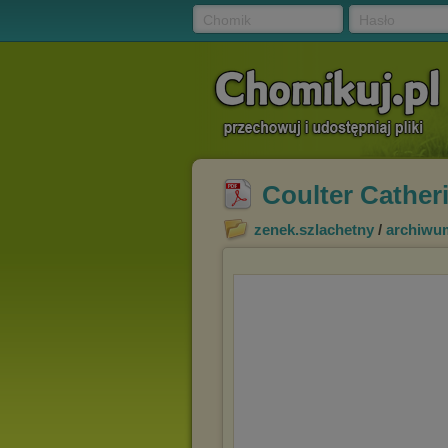
Chomik
Hasło
Coulter Cather
zenek.szlachetny
/
archiwu