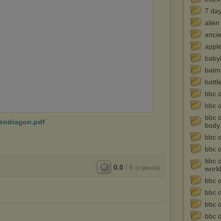
7 da
alien
ancie
appl
baby
batm
battl
bbc 
bbc 
bbc 
Pendragon.pdf
body
bbc d
bbc d
bbc 
0.0
/
5
(
0
głosów)
worl
bbc 
bbc 
bbc 
bbc 