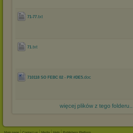
.txt
71-77
.txt
71
.doc
710118 SO FEBC 02 - PR #DE5
więcej plików z tego folderu..
Main page
Contact us
Media
Help
Publishers Platform