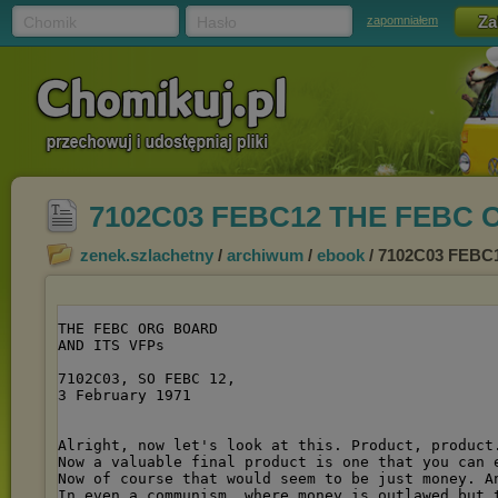
Chomik
Hasło
zapomniałem
7102C03 FEBC12 THE FEBC 
zenek.szlachetny
/
archiwum
/
ebook
/ 7102C03 FEBC