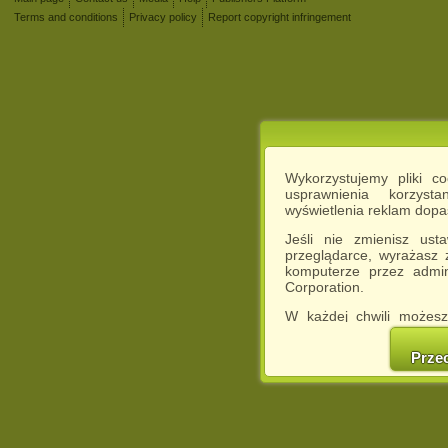
Terms and conditions
Privacy policy
Report copyright infringement
Wykorzystujemy pliki c
usprawnienia korzyst
wyświetlenia reklam dop
Jeśli nie zmienisz ust
przeglądarce, wyrażasz
komputerze przez admin
Corporation.
W każdej chwili możesz
cookies w swojej przeglą
w naszej Pol
Prze
http://chomikuj.pl/Polity
Jednocześnie informuje
może spowodować ogr
Chomikuj.pl.