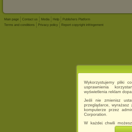
Main page
Contact us
Media
Help
Publishers Platform
Terms and conditions
Privacy policy
Report copyright infringement
Wykorzystujemy pliki c
usprawnienia korzyst
wyświetlenia reklam dop
Jeśli nie zmienisz ust
przeglądarce, wyrażasz
komputerze przez admin
Corporation.
W każdej chwili możesz
cookies w swojej przeglą