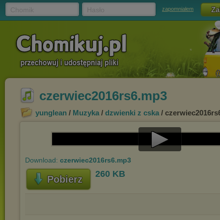
Chomik
Hasło
zapomniałem
czerwiec2016rs6.mp3
yunglean
/
Muzyka
/
dzwienki z cska
/ czerwiec2016rs
Play
Download:
czerwiec2016rs6.mp3
Video
260 KB
Pobierz