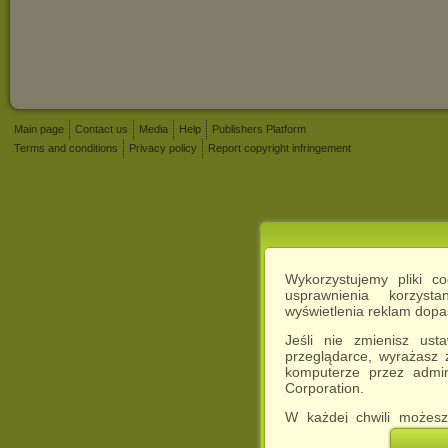
Main page
Contact us
Media
Help
Publishers Platform
Terms and conditions
Privacy policy
Report copyright infringement
Wykorzystujemy pliki c
usprawnienia korzyst
wyświetlenia reklam dop
Jeśli nie zmienisz ust
przeglądarce, wyrażasz
komputerze przez admin
Corporation.
W każdej chwili możesz
cookies w swojej przeglą