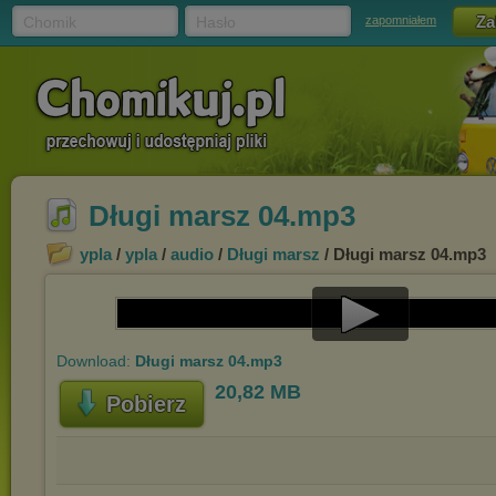
Chomik
Hasło
zapomniałem
Długi marsz 04.mp3
ypla
/
ypla
/
audio
/
Długi marsz
/ Długi marsz 04.mp3
Play
Download:
Długi marsz 04.mp3
Video
20,82 MB
Pobierz