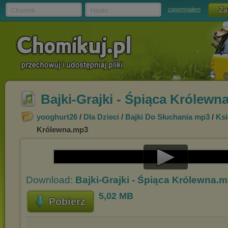
Chomik
Hasło
zapomniałem
Bajki-Grajki - Śpiąca Królewn
yooghurt26
/
Dla Dzieci
/
Bajki Do Słuchania mp3
/
Ksi
Królewna.mp3
Play
Download:
Bajki-Grajki - Śpiąca Królewna.
Video
5,02 MB
Pobierz