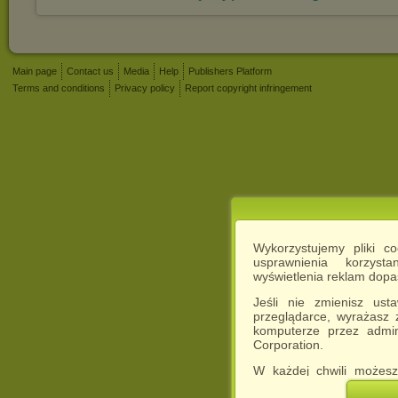
Main page
Contact us
Media
Help
Publishers Platform
Terms and conditions
Privacy policy
Report copyright infringement
Wykorzystujemy pliki c
usprawnienia korzyst
wyświetlenia reklam dop
Jeśli nie zmienisz ust
przeglądarce, wyrażasz
komputerze przez admin
Corporation.
W każdej chwili możesz
cookies w swojej przeglą