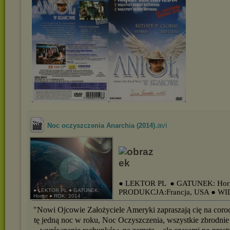
.avi
Noc oczyszczenia Anarchia (2014)
● LEKTOR PL
● GATUNEK: Hor
● LEKTOR PL ● GATUNEK:
PRODUKCJA:Francja, USA
● WI
Horror ● ROK: 2014 ...
"Nowi Ojcowie Założyciele Ameryki zapraszają cię na cor
tę jedną noc w roku, Noc Oczyszczenia, wszystkie zbrodnie 