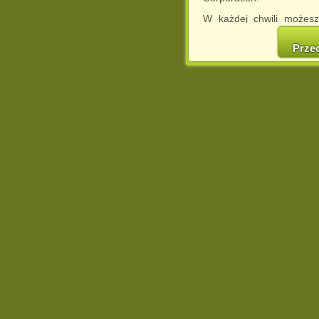
W każdej chwili możesz
cookies w swojej przeglą
w naszej Pol
Prze
http://chomikuj.pl/Polity
Jednocześnie informuje
może spowodować ogr
Chomikuj.pl.
W przypadku braku twojej
prosimy o opuszczenie se
Wykorzystanie plików c
(dostosowanie reklam do
działań marketingowych).
Wyrażenie sprzeciwu spo
będzie dopasowana do Tw
wyświetlona przypadkowo
Istnieje możliwość zmian
sposób uniemożliwiając
urządzeniu końcowym. M
dokonując odpowiednich
internetowej.
Pełną informację na 
http://chomikuj.pl/Polity