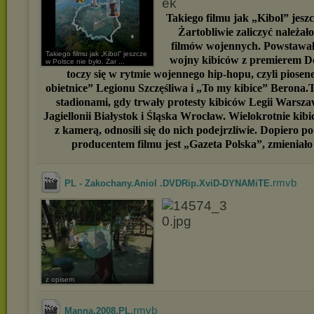
Takiego filmu jak „Kibol” jeszc
Żartobliwie zaliczyć należa
filmów wojennych. Powstawał
Takiego filmu jak „Kibol” jeszcze
wojny kibiców z premierem D
w Polsce nie było. Żar ...
toczy się w rytmie wojennego hip-hopu, czyli piosen
obietnice” Legionu Szczęśliwa i „To my kibice” Berona.T
stadionami, gdy trwały protesty kibiców Legii Warsz
Jagiellonii Białystok i Śląska Wrocław. Wielokrotnie kib
z kamerą, odnosili się do nich podejrzliwie. Dopiero p
producentem filmu jest „Gazeta Polska”, zmieniało 
.rmvb
PL - Zakochany.Aniol .DVDRip.XviD-DYNAMiTE
z opisem
.rmvb
Manna.2008.PL