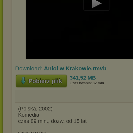
Play
Video
Download:
Anioł w Krakowie.rmvb
341,52 MB
Pobierz plik
Czas trwania:
82 min
(Polska, 2002)
Komedia
czas 89 min., dozw. od 15 lat