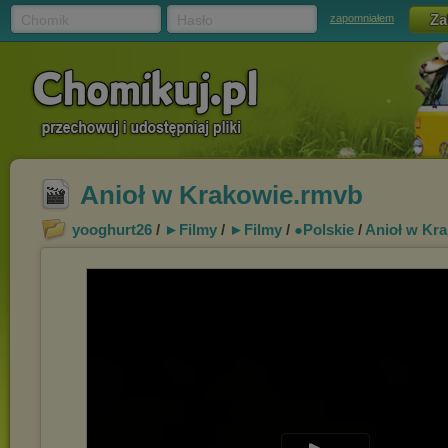
Chomik
Hasło
zapomniałem
Anioł w Krakowie.rmvb
yooghurt26
/
►Filmy
/
►Filmy
/
●Polskie
/
Anioł w Kr