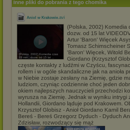
Inne pliki do pobrania z tego chomika
.avi
Aniol w Krakowie
(Polska, 2002) Komedia 
dozw. od 15 lat VIDEOD
Artur 'Baron' Więcek Asy
Tomasz Schimscheiner Sc
'Baron' Więcek, Witold Be
(Polska, 2002) Komedia czas
89 min., dozw. od 15 lat ...
Giordano (Krzysztof Glob
częste kontakty z ludźmi w Czyścu, fascynac
rollem i w ogóle skandaliczne jak na anioła 
w Niebie zostaje zesłany na Ziemię, gdzie
ludziom, czyniąc codziennie choć jeden dob
okiem najlepszych nauczycieli przechodzi ko
wyrusza na Ziemię. Jednak w wyniku intrygi z
Hollandii, Giordano ląduje pod Krakowem. 
Krzysztof Globisz - Anioł Giordano Kamil Bera
Bereś - Bereś Grzegorz Dyduch - Dyduch An
Zdzisław, rozwodzący się mąż