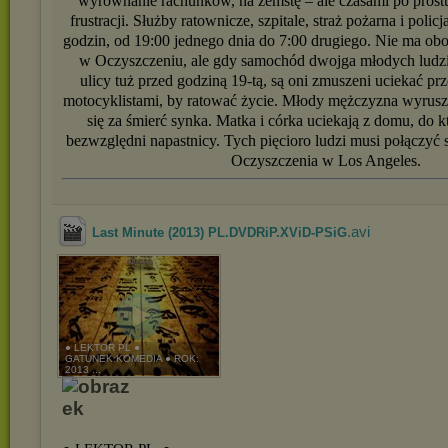
wyrównanie rachunków, na zemstę – ale czasami po prostu
frustracji. Służby ratownicze, szpitale, straż pożarna i policj
godzin, od 19:00 jednego dnia do 7:00 drugiego. Nie ma ob
w Oczyszczeniu, ale gdy samochód dwojga młodych ludzi 
ulicy tuż przed godziną 19-tą, są oni zmuszeni uciekać 
motocyklistami, by ratować życie. Młody mężczyzna wyrusz
się za śmierć synka. Matka i córka uciekają z domu, do 
bezwzględni napastnicy. Tych pięcioro ludzi musi połączyć 
Oczyszczenia w Los Angeles.
.avi
Last Minute (2013) PL.DVDRiP.XViD-PSiG
● LEKTOR PL ●
GATUNEK:KOMEDIA ● ROK:
2013 ...