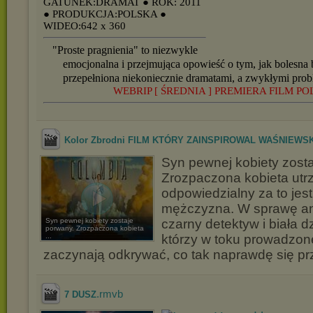
GATUNEK:DRAMAT
● ROK: 2011
● PRODUKCJA:POLSKA
●
WIDEO:642 x 360
"Proste pragnienia" to niezwykle
emocjonalna i przejmująca opowieść o tym, jak bolesna
przepełniona niekoniecznie dramatami, a zwykłymi pro
WEBRIP [ ŚREDNIA ] PREMIERA FILM PO
Kolor Zbrodni FILM KTÓRY ZAINSPIROWAL WAŚNIEWSKA
Syn pewnej kobiety zost
Zrozpaczona kobieta utr
odpowiedzialny za to jes
mężczyzna. W sprawę an
Syn pewnej kobiety zostaje
czarny detektyw i biała d
porwany. Zrozpaczona kobieta
...
którzy w toku prowadzon
zaczynają odkrywać, co tak naprawdę się przy
.rmvb
7 DUSZ