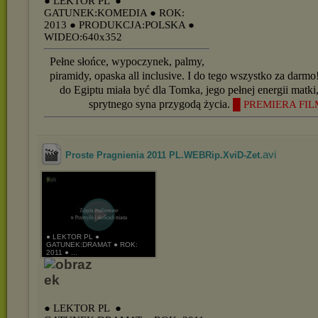
● LEKTOR PL
●
GATUNEK:KOMEDIA
● ROK:
2013
● PRODUKCJA:POLSKA
●
WIDEO:640x352
Pełne słońce, wypoczynek, palmy,
piramidy, opaska all inclusive. I do tego wszystko za dar
do Egiptu miała być dla Tomka, jego pełnej energii matki, 
sprytnego syna przygodą życia.
█ PREMIERA FIL
.avi
Proste Pragnienia 2011 PL.WEBRip.XviD-Zet
● LEKTOR PL ●
GATUNEK:DRAMAT ● ROK:
2011 ● ...
● LEKTOR PL
●