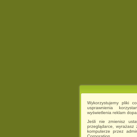
Wykorzystujemy pliki c
usprawnienia korzyst
wyświetlenia reklam dop
Jeśli nie zmienisz ust
przeglądarce, wyrażasz
komputerze przez admin
Corporation.