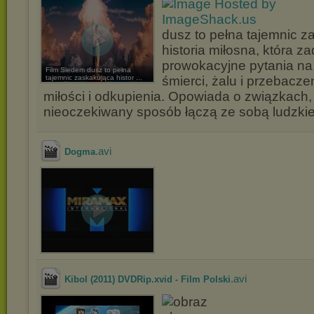
dusz to pełna tajemnic z
historia miłosna, która za
prowokacyjne pytania na 
Film Siedem dusz to pełna
tajemnic zaskakująca histor ...
śmierci, żalu i przebaczen
miłości i odkupienia. Opowiada o związkach,
nieoczekiwany sposób łączą ze sobą ludzkie
.avi
Dogma
.avi
Kibol (2011) DVDRip.xvid - Film Polski