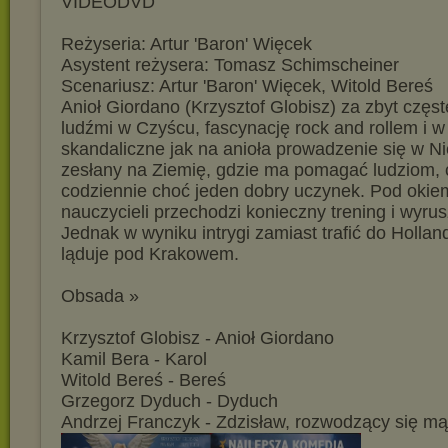
VIDEODVD
Reżyseria: Artur 'Baron' Więcek
Asystent reżysera: Tomasz Schimscheiner
Scenariusz: Artur 'Baron' Więcek, Witold Bereś
Anioł Giordano (Krzysztof Globisz) za zbyt częst
ludźmi w Czyścu, fascynację rock and rollem i w
skandaliczne jak na anioła prowadzenie się w Ni
zesłany na Ziemię, gdzie ma pomagać ludziom, 
codziennie choć jeden dobry uczynek. Pod okie
nauczycieli przechodzi konieczny trening i wyru
Jednak w wyniku intrygi zamiast trafić do Hollan
ląduje pod Krakowem.
Obsada »
Krzysztof Globisz - Anioł Giordano
Kamil Bera - Karol
Witold Bereś - Bereś
Grzegorz Dyduch - Dyduch
Andrzej Franczyk - Zdzisław, rozwodzący się m