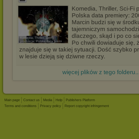
Komedia, Thriller, Sci-Fi 
Polska data premiery: 20
Marcin budzi się w środk
tajemniczym samochodzi
dlaczego, skąd i po co si
Komedia, Thriller, Sci-Fi
produkcja: Polska data premi ...
Po chwili dowiaduje się, ż
znajduje się w takiej sytuacji. Dość szybko p
w lesie dzieją się dziwne rzeczy.
więcej plików z tego folderu..
Main page
Contact us
Media
Help
Publishers Platform
Terms and conditions
Privacy policy
Report copyright infringement