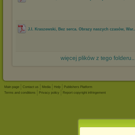
J.I. Kraszewski, Bez serca. Obrazy naszych czasów, War..
więcej plików z tego folderu..
Main page
Contact us
Media
Help
Publishers Platform
Terms and conditions
Privacy policy
Report copyright infringement