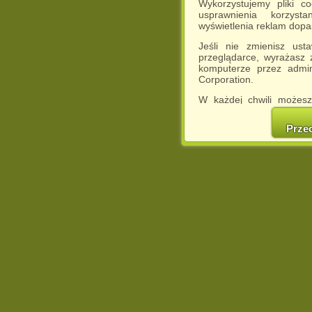
Wykorzystujemy pliki c
usprawnienia korzyst
wyświetlenia reklam dop
Jeśli nie zmienisz ust
przeglądarce, wyrażasz
komputerze przez admin
Corporation.
W każdej chwili możesz
cookies w swojej przeglą
w naszej Pol
Prze
http://chomikuj.pl/Polity
Jednocześnie informuje
może spowodować ogr
Chomikuj.pl.
W przypadku braku twojej
prosimy o opuszczenie se
Wykorzystanie plików c
(dostosowanie reklam do
działań marketingowych).
Wyrażenie sprzeciwu spo
będzie dopasowana do Tw
wyświetlona przypadkowo