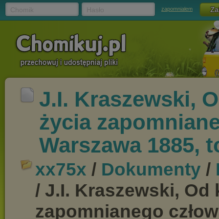
Chomik
Hasło
zapomniałem
J.I. Kraszewski, 
życia zapomniane
Warszawa 1885, t
xx75x
/
Dokumenty
/
/ J.I. Kraszewski, Od
zapomnianego człowi