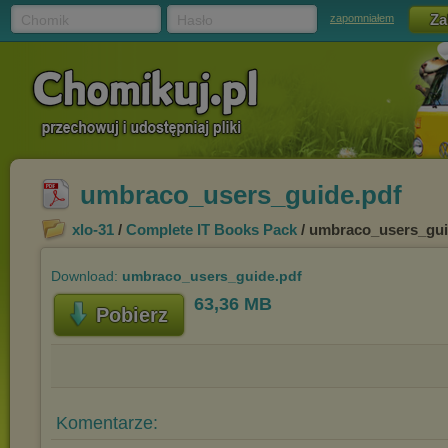
Chomik
Hasło
zapomniałem
umbraco_users_guide.pdf
xlo-31
/
Complete IT Books Pack
/ umbraco_users_gui
Download:
umbraco_users_guide.pdf
63,36 MB
Pobierz
Komentarze: