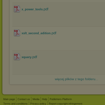
.pdf
x_power_tools
.pdf
xslt_second_edition
.pdf
xquery
więcej plików z tego folderu...
Main page
Contact us
Media
Help
Publishers Platform
Terms and conditions
Privacy policy
Report copyright infringement