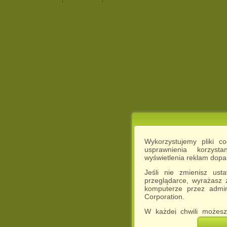
Wykorzystujemy pliki c
usprawnienia korzyst
wyświetlenia reklam dop
Jeśli nie zmienisz ust
przeglądarce, wyrażasz
komputerze przez admin
Corporation.
W każdej chwili możesz
cookies w swojej przeglą