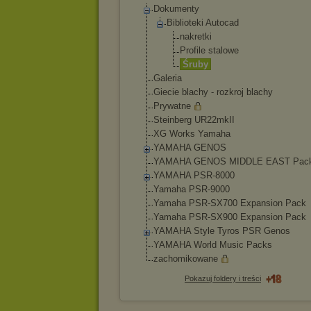
Dokumenty
Biblioteki Autocad
nakretki
Profile stalowe
Śruby
Galeria
Giecie blachy - rozkroj blachy
Prywatne
Steinberg UR22mkII
XG Works Yamaha
YAMAHA GENOS
YAMAHA GENOS MIDDLE EAST Pac
YAMAHA PSR-8000
Yamaha PSR-9000
Yamaha PSR-SX700 Expansion Pack
Yamaha PSR-SX900 Expansion Pack
YAMAHA Style Tyros PSR Genos
YAMAHA World Music Packs
zachomikowane
Pokazuj foldery i treści