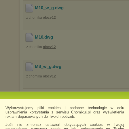
M10_w_g
.dwg
z chomika
olocv12
M10
.dwg
z chomika
olocv12
M8_w_g
.dwg
z chomika
olocv12
M8
.dwg
z chomika
olocv12
Wykorzystujemy pliki cookies i podobne technologie w celu
usprawnienia korzystania z serwisu Chomikuj.pl oraz wyświetlenia
reklam dopasowanych do Twoich potrzeb.
Jeśli nie zmienisz ustawień dotyczących cookies w Twojej
M6
.dwg
przeglądarce, wyrażasz zgodę na ich umieszczanie na Twoim