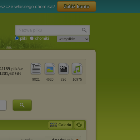
eszcze własnego chomika?
Załóż konto
Nazwa pliku
pliki
chomiki
41189
plików
1201,62
GB
9021
4620
726
10975
Galeria
rozmiar
data dodania