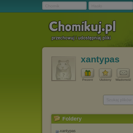
Chomik
Hasło
xantypas
Prezent
Ulubiony
Wiadomość
Szukaj plików
Foldery
xantypas