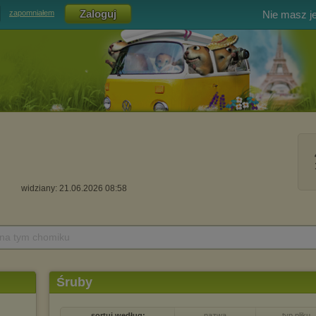
Nie masz j
zapomniałem
widziany: 21.06.2026 08:58
 na tym chomiku
Śruby
sortuj według:
nazwa
typ pliku