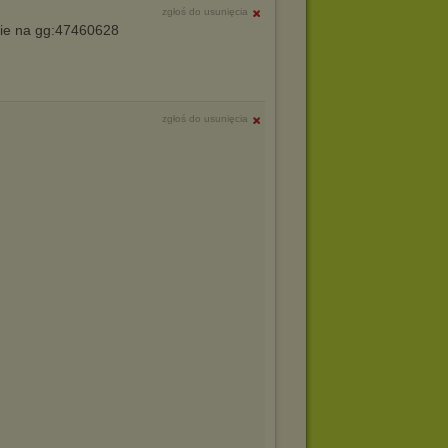
zgłoś do usunięcia
ie na gg:47460628
zgłoś do usunięcia