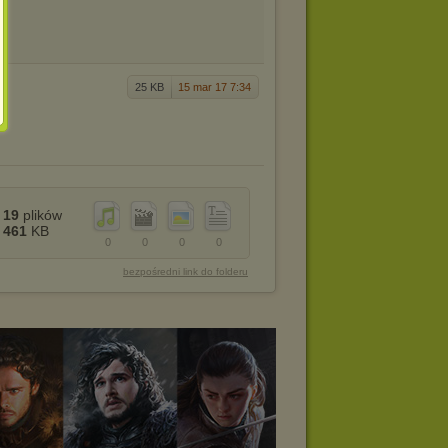
25 KB
15 mar 17 7:34
19
plików
461
KB
0
0
0
0
bezpośredni link do folderu