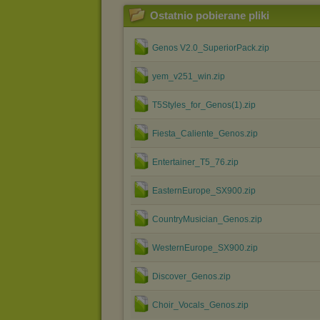
Ostatnio pobierane pliki
Genos V2.0_SuperiorPack.zip
yem_v251_win.zip
T5Styles_for_Genos(1).zip
Fiesta_Caliente_Genos.zip
Entertainer_T5_76.zip
EasternEurope_SX900.zip
CountryMusician_Genos.zip
WesternEurope_SX900.zip
Discover_Genos.zip
Choir_Vocals_Genos.zip