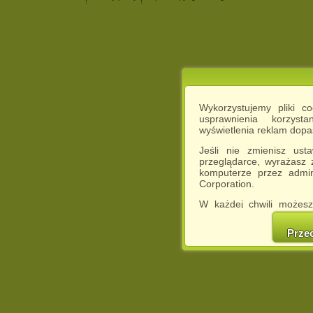
Wykorzystujemy pliki c
usprawnienia korzyst
wyświetlenia reklam dop
Jeśli nie zmienisz ust
przeglądarce, wyrażasz
komputerze przez admin
Corporation.
W każdej chwili możesz
cookies w swojej przeglą
w naszej Pol
Prze
http://chomikuj.pl/Polity
Jednocześnie informuje
może spowodować ogr
Chomikuj.pl.
W przypadku braku twojej
prosimy o opuszczenie se