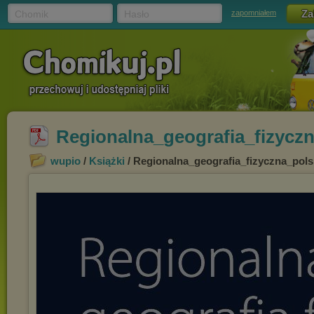
Chomik
Hasło
zapomniałem
Regionalna_geografia_fizyczn
wupio
/
Książki
/ Regionalna_geografia_fizyczna_pols