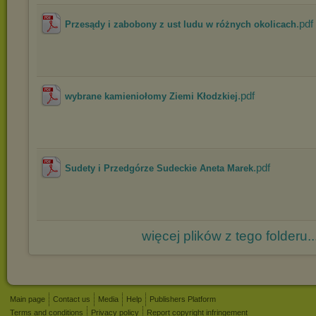
.pdf
Przesądy i zabobony z ust ludu w różnych okolicach
.pdf
wybrane kamieniołomy Ziemi Kłodzkiej
.pdf
Sudety i Przedgórze Sudeckie Aneta Marek
więcej plików z tego folderu..
Main page
Contact us
Media
Help
Publishers Platform
Terms and conditions
Privacy policy
Report copyright infringement