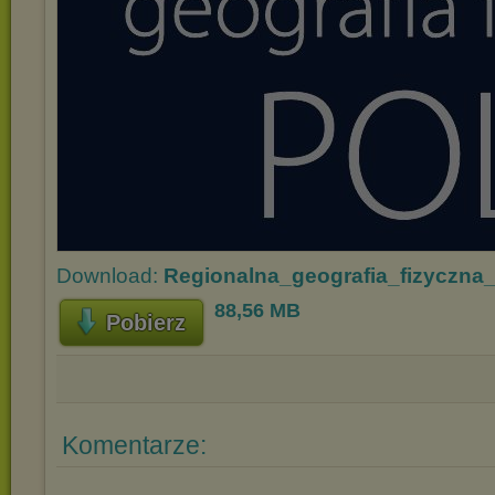
Download:
Regionalna_geografia_fizyczna_
88,56 MB
Pobierz
Komentarze: