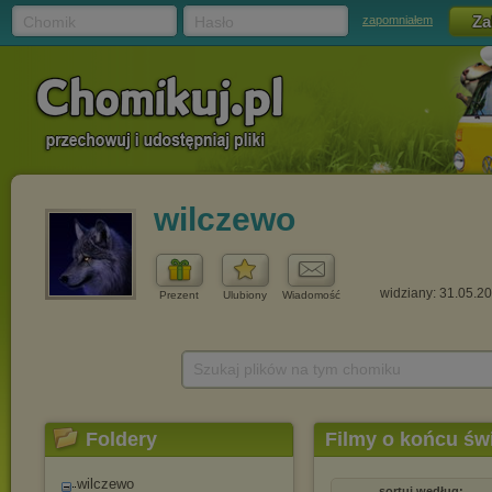
Chomik
Hasło
zapomniałem
wilczewo
widziany: 31.05.2
Prezent
Ulubiony
Wiadomość
Szukaj plików na tym chomiku
Foldery
Filmy o końcu św
wilczewo
sortuj według: