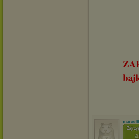
ZA
baj
marcel