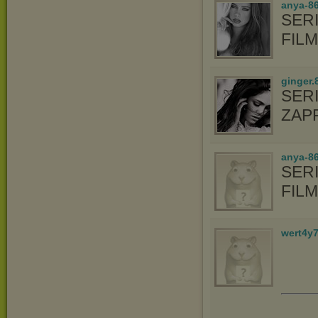
anya-8
SERI
FIL
ginger.
SER
ZAP
anya-86
SERI
FIL
wert4y