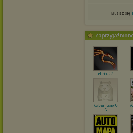
Musisz się
Zaprzyjaźnion
chris-27
kubamusial6
A
6