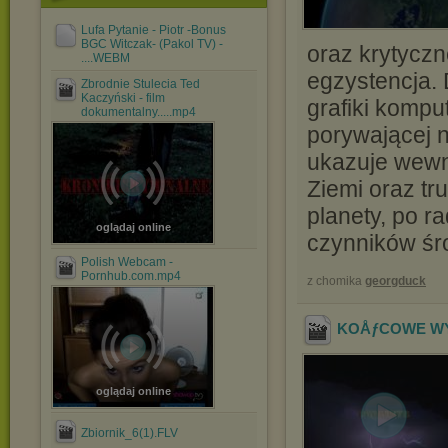
Lufa Pytanie - Piotr -Bonus
BGC Witczak- (Pakol TV) -
oraz krytyczn
....WEBM
egzystencja.
Zbrodnie Stulecia Ted
Kaczyński - film
grafiki komp
dokumentalny.....mp4
porywającej n
ukazuje wewn
Ziemi oraz t
planety, po r
oglądaj online
czynników śr
Polish Webcam -
Pornhub.com.mp4
z chomika
georgduck
KOÅƒCOWE WYD
oglądaj online
Zbiornik_6(1).FLV