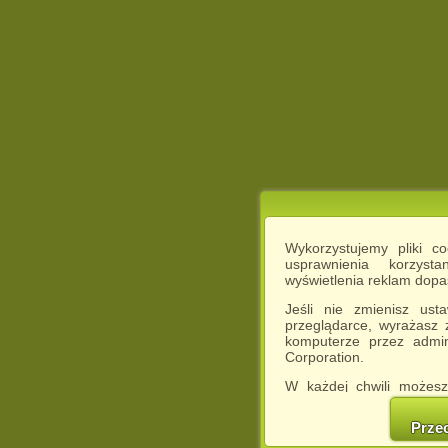
Wykorzystujemy pliki c
usprawnienia korzyst
wyświetlenia reklam dop
Jeśli nie zmienisz ust
przeglądarce, wyrażasz
komputerze przez admin
Corporation.
W każdej chwili możesz
cookies w swojej przeglą
w naszej Pol
Prze
http://chomikuj.pl/Polity