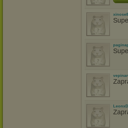
xinose
Supe
pagina
Supe
vepina
Zapr
LeonxD
Zapr