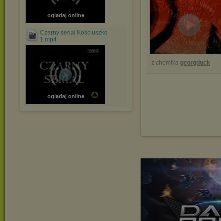
oglądaj online
Czarny serial Kościuszko
1.mp4
z chomika
georgduck
oglądaj online