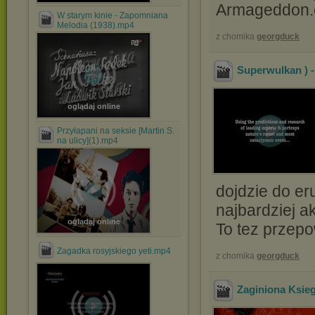
Armageddon.
W starym kinie - Zapomniana
Melodia (1938).mp4
z chomika
georgduck
Superwulkan ) - 
oglądaj online
Przyłapani na seksie [Martin S.
na ulicy](1).mp4
dojdzie do e
najbardziej a
oglądaj online
To tez przepo
Zagadka rosyjskiego yeti.mp4
z chomika
georgduck
Zaginiona Ksie