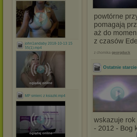
powtórne przy
pomagają prze
aż do moment
z czasów Ede
john1andaby 2018-10-13 15
55(1).mp4
z chomika
georgduck
Ostatnie starc
oglądaj online
MP smierc z ksiazki.mp4
wskazuje rok 
- 2012 - Bog 
oglądaj online