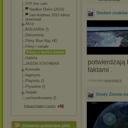
!!!!!! live cam
▀ Hardkor Disko (2014)
Siedem znaków
▀ San Andreas 2015 lektor
download
Akcji
BUŁGARIA
Dokumenty
Filmy Blue Ray HD
Filmy i seriale
Filmy o końcu świata
Galeria
potwierdzają b
JASON STATHMAN
faktami .
Komedie
legenyes
Playlisty
z chomika
georgduck
Prywatne
Serjale
Kiedy Ziemia si
zachomikowane
Pokazuj foldery i treści
Ostatnio pobierane pliki