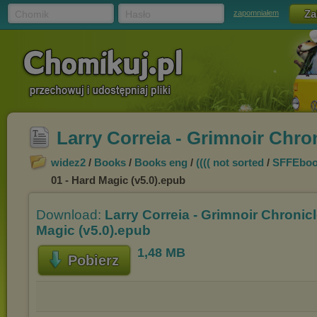
Chomik
Hasło
zapomniałem
Larry Correia - Grimnoir Chro
widez2
/
Books
/
Books eng
/
(((( not sorted
/
SFFEboo
01 - Hard Magic (v5.0).epub
Download:
Larry Correia - Grimnoir Chronicl
Magic (v5.0).epub
1,48 MB
Pobierz