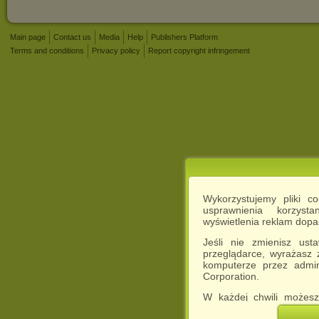
Main page
Contact us
Media
Help
Publishers Platform
Terms and conditions
Privacy policy
Report copyright infringement
Wykorzystujemy pliki c
usprawnienia korzyst
wyświetlenia reklam dop
Jeśli nie zmienisz ust
przeglądarce, wyrażasz
komputerze przez admin
Corporation.
W każdej chwili możesz
cookies w swojej przeglą