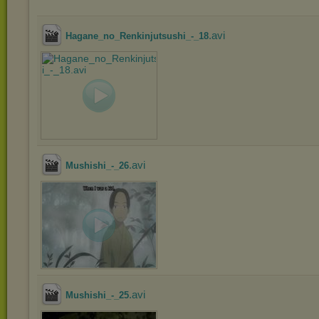
.avi
Hagane_no_Renkinjutsushi_-_18
.avi
Mushishi_-_26
.avi
Mushishi_-_25