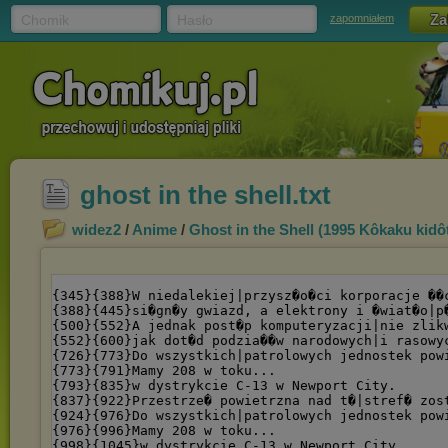
Chomik
Hasło
zapomniałem
ghost in the shell.txt
widez2
/
Anime
/
Ghost in the Shell (1995 Kôkaku kidôt