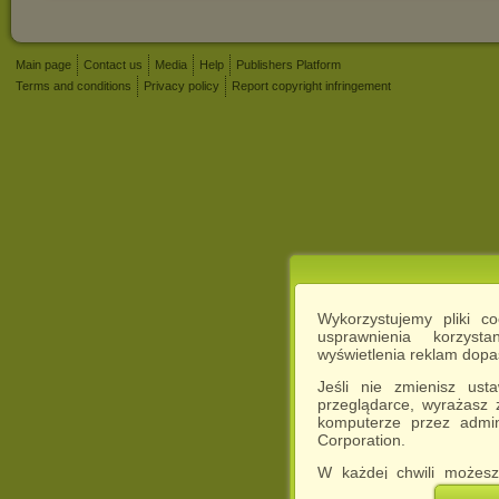
Main page
Contact us
Media
Help
Publishers Platform
Terms and conditions
Privacy policy
Report copyright infringement
Wykorzystujemy pliki c
usprawnienia korzyst
wyświetlenia reklam dop
Jeśli nie zmienisz ust
przeglądarce, wyrażasz
komputerze przez admin
Corporation.
W każdej chwili możesz
cookies w swojej przeglą