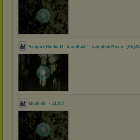
.a
Vampire Hunter D - Bloodlust - - Complete Movie - [AR]
.avi
Mushishi_-_21