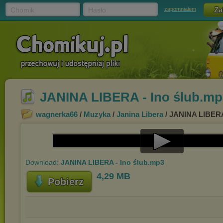
Chomik
Hasło
zapomniałem
JANINA LIBERA - Ino ślub.mp
wagnerka66
/
Muzyka
/
Janina Libera
/ JANINA LIBERA
Play
Download:
JANINA LIBERA - Ino ślub.mp3
Video
4,29 MB
Pobierz