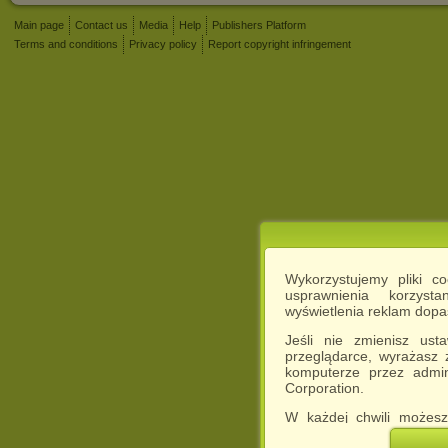
Main page
Contact us
Media
Help
Publishers Platform
Terms and conditions
Privacy policy
Report copyright infringement
Wykorzystujemy pliki c
usprawnienia korzyst
wyświetlenia reklam dop
Jeśli nie zmienisz ust
przeglądarce, wyrażasz
komputerze przez admin
Corporation.
W każdej chwili możesz
cookies w swojej przeglą