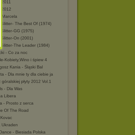
y 2011
y 2012
 Marcela
Glitter- The Best Of (1974)
 Glitter-GG (1975)
Glitter-On (2001)
Glitter-The Leader (1984)
ki - Co za noc
e-Kobiety,Wino i śpiew 4
osz Kania - Śląski Bal
a - Dla mnie ty dla ciebie ja
z góralskiej płyty 2012 Vol.1
ls - Dla Was
na Libera
a - Prosto z serca
le Of The Road
 Kovac
 Ukraden
Dance - Biesiada Polska