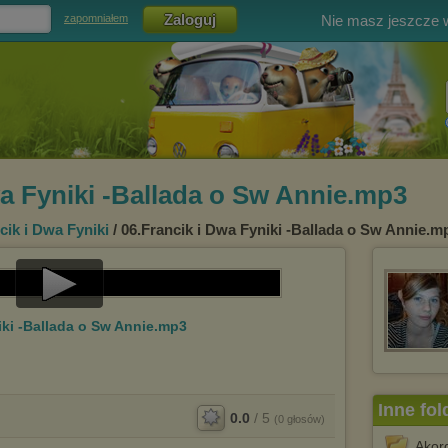
Nie masz jeszcze
zapomniałem
wa Fyniki -Ballada o Sw Annie.mp3
cik i Dwa Fyniki
/ 06.Francik i Dwa Fyniki -Ballada o Sw Annie.m
Play
iki -Ballada o Sw Annie.mp3
Video
Inne fol
0.0
/
5
(
0
głosów)
Akor