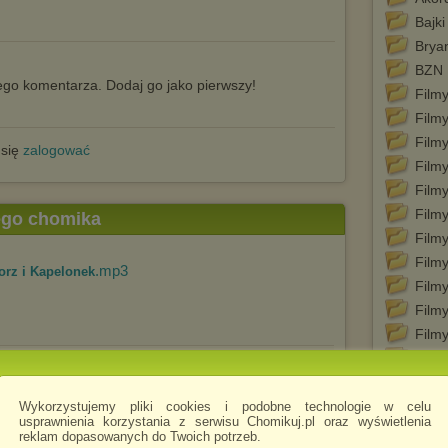
Bajki
Brya
BZN
go komentarza. Dodaj go jako pierwszy!
Film
Film
Film
 się
zalogować
Film
Film
Film
tego chomika
Film
Film
.mp3
rorz i Kapelonek
Film
Film
Film
Film
.mp3
olska Pani
Film
Film
Wykorzystujemy pliki cookies i podobne technologie w celu
usprawnienia korzystania z serwisu Chomikuj.pl oraz wyświetlenia
Film
reklam dopasowanych do Twoich potrzeb.