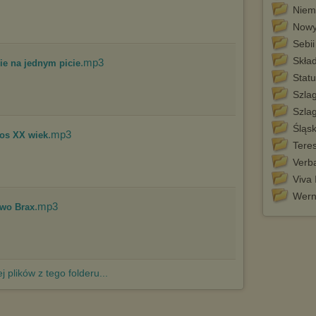
http://chomikuj.pl/PolitykaPrywatnosci.aspx
.
Niemi
Nowy
Sebii
Skła
.mp3
cie na jednym picie
Stat
Szlag
Szla
Śląsk
.mp3
ios XX wiek
Tere
Verba
Viva 
Wern
.mp3
awo Brax
j plików z tego folderu...