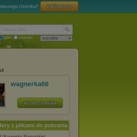
 własnego chomika?
Załóż konto
Nazwa pliku
pliki
chomiki
p3
wagnerka66
Idź do chomika
dery z plikami do pobrania
d (Kujawsko Pomorskie)