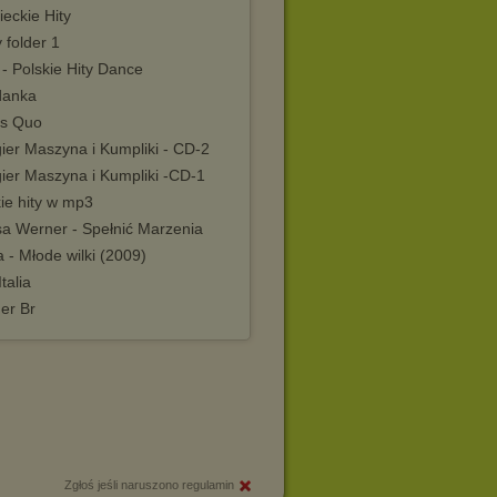
eckie Hity
 folder 1
 - Polskie Hity Dance
danka
us Quo
ier Maszyna i Kumpliki - CD-2
gier Maszyna i Kumpliki -CD-1
ie hity w mp3
sa Werner - Spełnić Marzenia
 - Młode wilki (2009)
Italia
er Br
Zgłoś jeśli naruszono regulamin