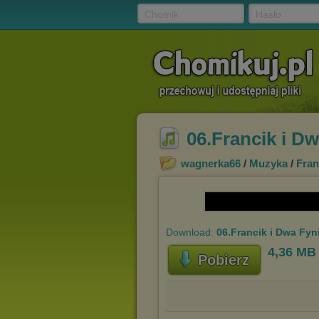
Chomik
Hasło
06.Francik i D
wagnerka66
/
Muzyka
/
Fran
Download:
06.Francik i Dwa Fyn
4,36 MB
Pobierz