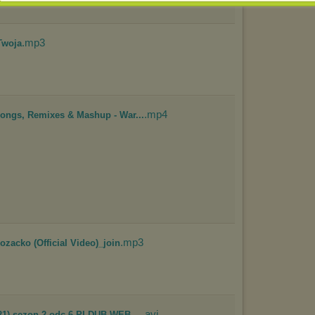
spowodować ograniczenie korzystania ze strony Chomikuj.pl.
W przypadku braku twojej zgody na akceptację cookies niestety
prosimy o opuszczenie serwisu chomikuj.pl.
.mp3
Twoja
Wykorzystanie plików cookies
przez
Zaufanych Partnerów
(dostosowanie reklam do Twoich potrzeb, analiza skuteczności działań
marketingowych).
Wyrażenie sprzeciwu spowoduje, że wyświetlana Ci reklama nie
będzie dopasowana do Twoich preferencji, a będzie to reklama
.mp4
ongs, Remixes & Mashup - War...
wyświetlona przypadkowo.
Istnieje możliwość zmiany ustawień przeglądarki internetowej w
sposób uniemożliwiający przechowywanie plików cookies na
urządzeniu końcowym. Można również usunąć pliki cookies,
dokonując odpowiednich zmian w ustawieniach przeglądarki
internetowej.
Pełną informację na ten temat znajdziesz pod adresem
http://chomikuj.pl/PolitykaPrywatnosci.aspx
.
.mp3
zacko (Official Video)_join
.avi
21) sezon 2 odc 6 PLDUB.WEB-...