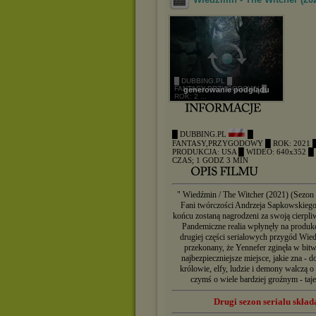
█ DUBBING.PL █
FANTASY,PRZYGODOWY █
generowanie podglądu
ROK: 2 ...
█ DUBBING.PL
█
FANTASY,PRZYGODOWY
█ ROK: 2021
PRODUKCJA: USA
█ WIDEO: 640x352
█
CZAS; 1 GODZ 3 MIN
" Wiedźmin / The Witcher (2021) (Sezon 
Fani twórczości Andrzeja Sapkowskieg
końcu zostaną nagrodzeni za swoją cierpli
Pandemiczne realia wpłynęły na produk
drugiej części serialowych przygód Wie
przekonany, że Yennefer zginęła w bitwi
najbezpieczniejsze miejsce, jakie zna 
królowie, elfy, ludzie i demony walczą 
czymś o wiele bardziej groźnym - taj
Drugi sezon serialu skład