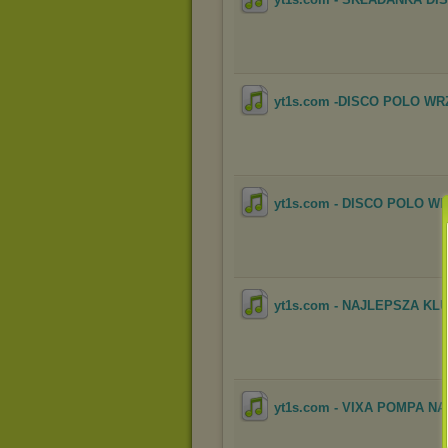
yt1s.com -DISCO POLO WR
yt1s.com - DISCO POLO W
yt1s.com - NAJLEPSZA KL
yt1s.com - VIXA POMPA N