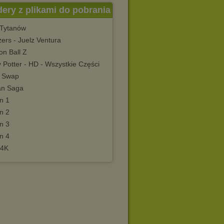
dery z plikami do pobrania
 Tytanów
ers - Juelz Ventura
on Ball Z
 Potter - HD - Wszystkie Części
 Swap
an Saga
n 1
n 2
n 3
n 4
r4K