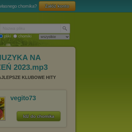
 własnego chomika?
Załóż konto
Nazwa pliku
pliki
chomiki
MUZYKA NA
EŃ 2023.mp3
NAJLEPSZE KLUBOWE HITY
vegito73
Idź do chomika