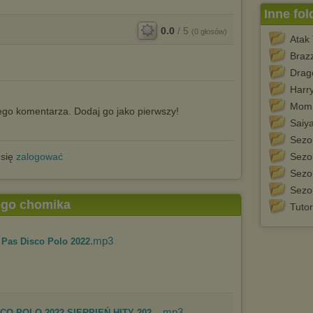
Inne fol
0.0
/
5
(
0
głosów)
Atak
Brazz
Drag
Harry
Mom
go komentarza. Dodaj go jako pierwszy!
Saiy
Sezo
 się
zalogować
Sezo
Sezo
Sezo
tego chomika
Tuto
.mp3
Pas Disco Polo 2022
.mp3
CO POLO 2022 SIERPIEŃ HITY 202...