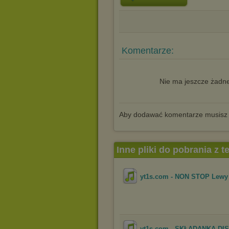
Komentarze:
Nie ma jeszcze żadne
Aby dodawać komentarze musisz
Inne pliki do pobrania z 
yt1s.com - NON STOP Lewy 
yt1s.com - SKŁADANKA DIS