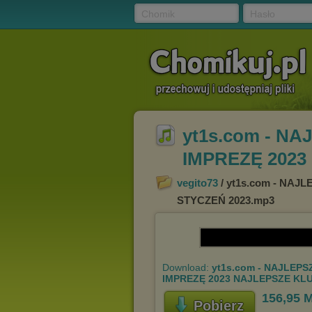
Chomik
Hasło
yt1s.com - N
IMPREZĘ 2023
vegito73
/ yt1s.com - NA
STYCZEŃ 2023.mp3
Download:
yt1s.com - NAJLEP
IMPREZĘ 2023 NAJLEPSZE KL
156,95 
Pobierz