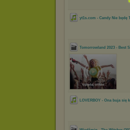
yt1s.com - Candy Nie będę 
Tomorrowland 2023 - Best S
oglądaj online
LOVERBOY - Ona buja się ko
Wiedźmin - The Witcher (20