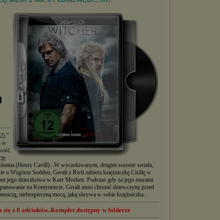
█
2) "
o w
wość.
cję
dźmina (Henry Cavill)...W wyczekiwanym, drugim sezonie serialu,
e o Wzgórze Sodden, Geralt z Rivii zabiera księżniczkę Cirillę w
- dom jego dzieciństwa w Kaer Morhen. Podczas gdy za jego murami
o panowanie na Kontynencie, Geralt musi chronić dziewczynę przed
emniczą, niebezpieczną mocą, jaką skrywa w sobie księżniczka..
a się z 8 odcinków..Komplet dostępny w folderze