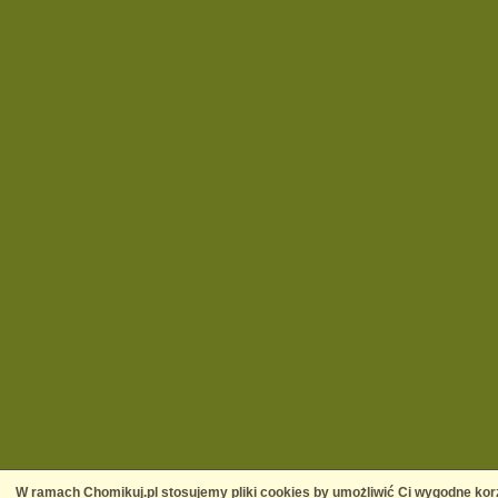
W ramach Chomikuj.pl stosujemy pliki cookies by umożliwić Ci wygodne korz