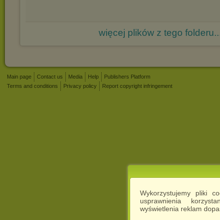
więcej plików z tego folderu..
Main page
Contact us
Media
Help
Publishers Platform
Terms and conditions
Privacy policy
Report copyright infringement
Wykorzystujemy pliki c
usprawnienia korzyst
wyświetlenia reklam dop