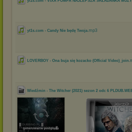
yt1s.com - VIXA POMPA NAJLEPSZA SKŁADANKA MUZYK
.mp3
yt1s.com - Candy Nie będę Twoja
.
LOVERBOY - Ona buja się kozacko (Official Video)_join
Wiedźmin - The Witcher (2021) sezon 2 odc 6 PLDUB.WEB
█ DUBBING.PL █
FANTASY,PRZYGODOWY █
generowanie podglądu
ROK: 2 ...