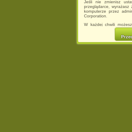
Jeśli nie zmienisz ust
przeglądarce, wyrażasz
komputerze przez admin
Corporation.
W każdej chwili możesz
cookies w swojej przeglą
w naszej Pol
Prze
http://chomikuj.pl/Polity
Jednocześnie informuje
może spowodować ogr
Chomikuj.pl.
W przypadku braku twojej
prosimy o opuszczenie se
Wykorzystanie plików c
(dostosowanie reklam do
działań marketingowych).
Wyrażenie sprzeciwu spo
będzie dopasowana do Tw
wyświetlona przypadkowo
Istnieje możliwość zmian
sposób uniemożliwiając
urządzeniu końcowym. M
dokonując odpowiednich