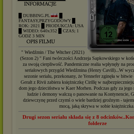
█ DUBBING.PL
█
FANTASY,PRZYGODOWY
█
ROK: 2021
█ PRODUKCJA: USA
█ WIDEO: 640x352
█ CZAS; 1
GODZ 3 MIN
" Wiedźmin / The Witcher (2021)
(Sezon 2) " Fani twórczości Andrzeja Sapkowskiego w koń
za swoją cierpliwość. Pandemiczne realia wpłynęły na prod
serialowych przygód Wiedźmina (Henry Cavill)...W wy
sezonie serialu, przekonany, że Yennefer zginęła w bitwi
Geralt z Rivii zabiera księżniczkę Cirillę w najbezpieczniejs
dom jego dzieciństwa w Kaer Morhen. Podczas gdy za jego m
ludzie i demony walczą o panowanie na Kontynencie, Ge
dziewczynę przed czymś o wiele bardziej groźnym - tajem
mocą, jaką skrywa w sobie księżniczka.
Drugi sezon serialu składa się z 8 odcinków..K
folderze