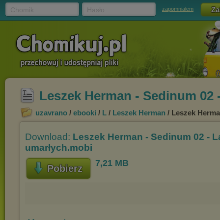
Chomik
Hasło
zapomniałem
Leszek Herman - Sedinum 02 -
uzavrano
/
ebooki
/
L
/
Leszek Herman
/ Leszek Herma
Download:
Leszek Herman - Sedinum 02 - L
umarłych.mobi
7,21 MB
Pobierz