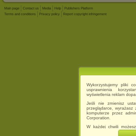
Main page
Contact us
Media
Help
Publishers Platform
Terms and conditions
Privacy policy
Report copyright infringement
Wykorzystujemy pliki c
usprawnienia korzyst
wyświetlenia reklam dop
Jeśli nie zmienisz ust
przeglądarce, wyrażasz
komputerze przez admin
Corporation.
W każdej chwili możesz
cookies w swojej przeglą