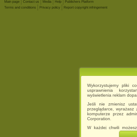
Main page
Contact us
Media
Help
Publishers Platform
Terms and conditions
Privacy policy
Report copyright infringement
Wykorzystujemy pliki c
usprawnienia korzyst
wyświetlenia reklam dop
Jeśli nie zmienisz ust
przeglądarce, wyrażasz
komputerze przez admin
Corporation.
W każdej chwili możesz
cookies w swojej przeglą