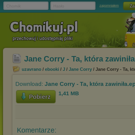
Chomik
Hasło
zapomniałem
Jane Corry - Ta, która zawinił
uzavrano
/
ebooki
/
J
/
Jane Corry
/ Jane Corry - Ta, k
Download:
Jane Corry - Ta, która zawiniła.e
1,41 MB
Pobierz
Komentarze: