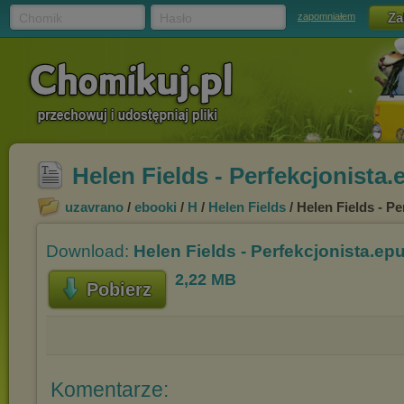
Chomik
Hasło
zapomniałem
Helen Fields - Perfekcjonista
uzavrano
/
ebooki
/
H
/
Helen Fields
/ Helen Fields - P
Download:
Helen Fields - Perfekcjonista.ep
2,22 MB
Pobierz
Komentarze: