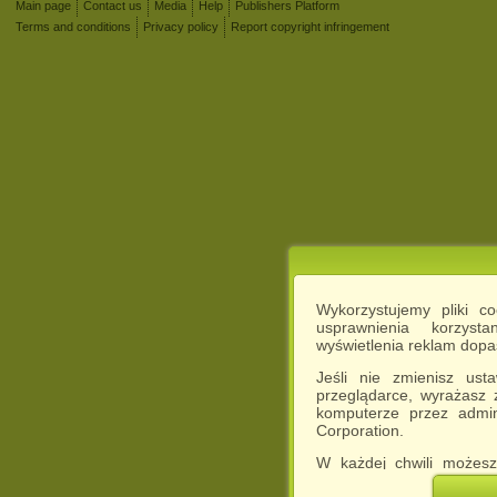
Main page
Contact us
Media
Help
Publishers Platform
Terms and conditions
Privacy policy
Report copyright infringement
Wykorzystujemy pliki c
usprawnienia korzyst
wyświetlenia reklam dop
Jeśli nie zmienisz ust
przeglądarce, wyrażasz
komputerze przez admin
Corporation.
W każdej chwili możesz
cookies w swojej przeglą