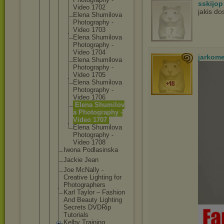
sskijop
Video 1702
jakis d
Elena Shumilov
a
Photogra
phy -
Video 1703
Elena Shumilov
a
Photogra
phy -
Video 1704
jarkom
Elena Shumilov
a
Photogra
phy -
Video 1705
Elena Shumilov
a
Photogra
phy -
Video 1706
Elena Shumilov
a Photogra
phy -
Video 1707
Elena Shumilov
a
Photogra
phy -
Video 1708
Iwona Podlasinska
Jackie Jean
Joe McNally -
Creative Lighting for
Photographe
rs
Karl Taylor – Fashion
And Beauty Lighting
Secrets DVDRip
Tutorials
Kelby Training