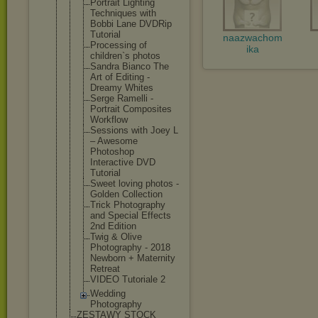
Portrait Lighting
Techniques with
Bobbi Lane DVDRip
Tutorial
naazwachom
Processing of
ika
children`s photos
Sandra Bianco The
Art of Editing -
Dreamy Whites
Serge Ramelli -
Portrait Composites
Workflow
Sessions with Joey L
– Awesome
Photoshop
Interactive DVD
Tutorial
Sweet loving photos -
Golden Collection
Trick Photography
and Special Effects
2nd Edition
Twig & Olive
Photography - 2018
Newborn + Maternity
Retreat
VIDEO Tutoriale 2
Wedding
Photography
ZESTAWY STOCK