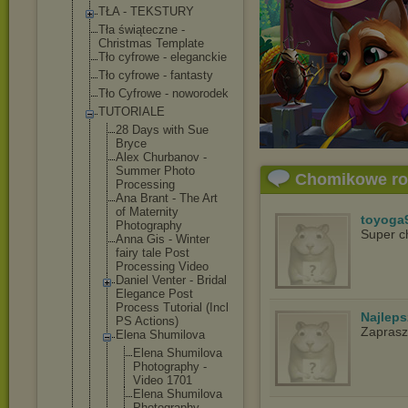
TŁA - TEKSTURY
Tła świąteczne -
Christmas Template
Tło cyfrowe - eleganckie
Tło cyfrowe - fantasty
Tło Cyfrowe - noworodek
TUTORIALE
28 Days with Sue
Bryce
Alex Churbanov -
Summer Photo
Chomikowe r
Processing
Ana Brant - The Art
of Maternity
toyoga
Photography
Super c
Anna Gis - Winter
fairy tale Post
Processing Video
Daniel Venter - Bridal
Elegance Post
Process Tutorial (Incl
Najlep
PS Actions)
Zapras
Elena Shumilova
Elena Shumilov
a
Photogra
phy -
Video 1701
Elena Shumilov
a
Photogra
phy -