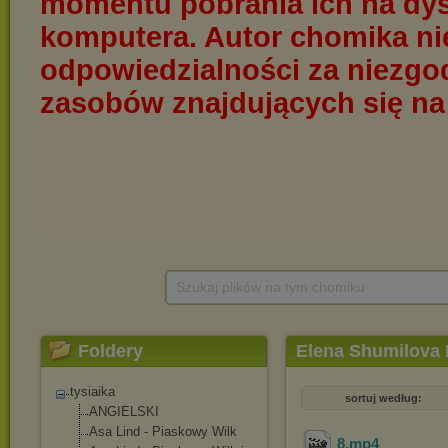
Szukaj plików na tym chomiku
Foldery
Elena Shumilova 
tysiaika
sortuj według:
ANGIELSKI
Asa Lind - Piaskowy Wilk
8
.mp4