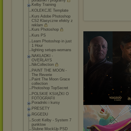
poradniki i programy
Kelby Training
KOLEKCJE Template
Kurs Adobe Photoshop
CS2 Klasyczne efekty z
reklam
Kurs Photoshop
Kurs PS
Learn Photoshop in just
1 Hour
lighting setups-womans
NAKŁADKI -
OVERLAYS
NikCollection
PAINT THE MOON -
The Reverie
Paint The Moon Grace
collection
Photoshop TopSecret
POLSKIE KSIĄŻKI O
FOTOGRAFII
Poradniki i kursy
PRESETY
RGGEDU
Scott Kelby - System 7
punktow
Ślubne MockUp PSD