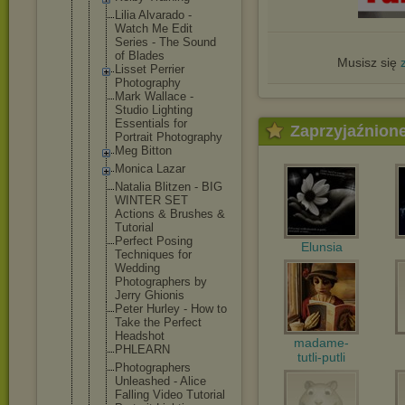
Lilia Alvarado -
Watch Me Edit
Series - The Sound
of Blades
Musisz się
Lisset Perrier
Photography
Mark Wallace -
Studio Lighting
Essentials for
Zaprzyjaźnion
Portrait Photography
Meg Bitton
Monica Lazar
Natalia Blitzen - BIG
WINTER SET
Actions & Brushes &
Tutorial
Perfect Posing
Elunsia
Techniques for
Wedding
Photographe
rs by
Jerry Ghionis
Peter Hurley - How to
Take the Perfect
Headshot
madame-
PHLEARN
tutli-putli
Photographe
rs
Unleashed - Alice
Falling Video Tutorial