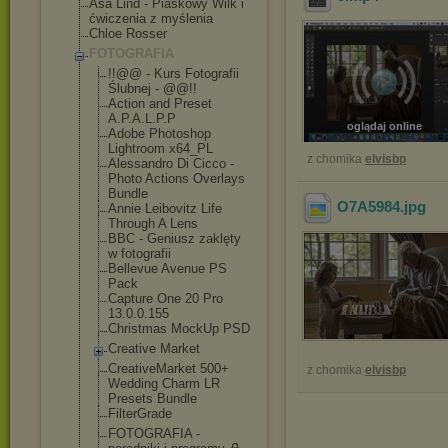
Asa Lind - Piaskowy Wilk i
ćwiczenia z myślenia
Chloe Rosser
FOTOGRAFIA
!!@@ - Kurs Fotografii
Ślubnej - @@!!
Action and Preset
A.P.A.L.P.P
oglądaj online
Adobe Photoshop
Lightroom x64_PL
z chomika
elvisbp
Alessandro Di Cicco -
Photo Actions Overlays
Bundle
O7A5984
.jpg
Annie Leibovitz Life
Through A Lens
BBC - Geniusz zaklęty
w fotografii
Bellevue Avenue PS
Pack
Capture One 20 Pro
13.0.0.155
Christmas MockUp PSD
Creative Market
CreativeMarket 500+
z chomika
elvisbp
Wedding Charm LR
Presets Bundle
FilterGrade
FOTOGRAFIA -