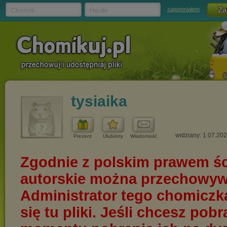
Chomik
Hasło
zapomniałem
tysiaika
widziany: 1.07.20
Prezent
Ulubiony
Wiadomość