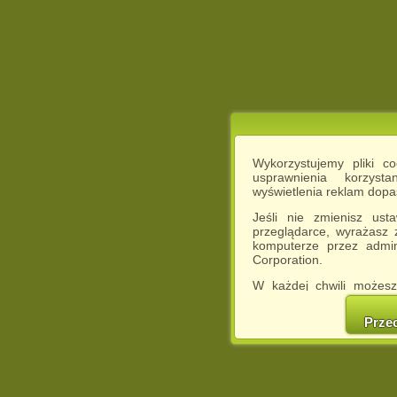
Wykorzystujemy pliki c
usprawnienia korzyst
wyświetlenia reklam dop
Jeśli nie zmienisz ust
przeglądarce, wyrażasz
komputerze przez admin
Corporation.
W każdej chwili możesz
cookies w swojej przeglą
w naszej Pol
Prze
http://chomikuj.pl/Polity
Jednocześnie informuje
może spowodować ogr
Chomikuj.pl.