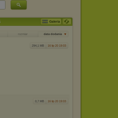
5
Galeria
rozmiar
data dodania
294,1 MB
16 lip 20 19:03
0,7 MB
16 lip 20 19:03