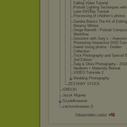
Falling Video Tutorial
Portrait Lighting Techniques wit
Lane DVDRip Tutorial
Processing of children`s photos
Sandra Bianco The Art of Editing
Dreamy Whites
Serge Ramelli - Portrait Compos
Workflow
Sessions with Joey L – Awesom
Photoshop Interactive DVD Tutor
Sweet loving photos - Golden
Collection
Trick Photography and Special E
2nd Edition
Twig & Olive Photography - 201
Newborn + Maternity Retreat
VIDEO Tutoriale 2
Wedding Photography
ZESTAWY STOCK
GRECKI
Język Migowy
Szydełkowanie
zachomikowane
Pokazuj foldery i treści