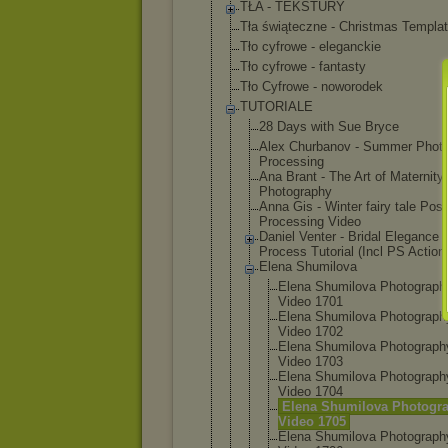
TŁA - TEKSTURY
Tła świąteczne - Christmas Templa
Tło cyfrowe - eleganckie
Tło cyfrowe - fantasty
Tło Cyfrowe - noworodek
TUTORIALE
28 Days with Sue Bryce
Alex Churbanov - Summer Phot
Processing
Ana Brant - The Art of Maternity
Photography
Anna Gis - Winter fairy tale Post
Processing Video
Daniel Venter - Bridal Elegance 
Process Tutorial (Incl PS Action
Elena Shumilova
Elena Shumilov
a Photogra
ph
Video 1701
Elena Shumilov
a Photogra
ph
Video 1702
Elena Shumilov
a Photogra
ph
Video 1703
Elena Shumilov
a Photogra
ph
Video 1704
Elena Shumilov
a Photogr
Video 1705
Elena Shumilov
a Photogra
ph