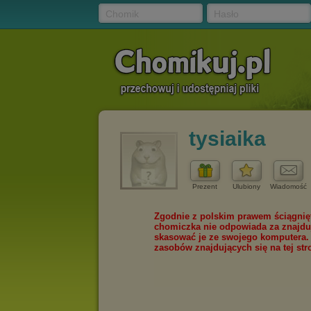
Chomik
Hasło
tysiaika
Prezent
Ulubiony
Wiadomość