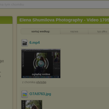
 na tym chomiku
Elena Shumilova Photography - Video 170
sortuj według:
nazwa
typ pliku
6
.mp4
@!!
L
oglądaj online
s
z chomika
elvisbp
O7A8763
.jpg