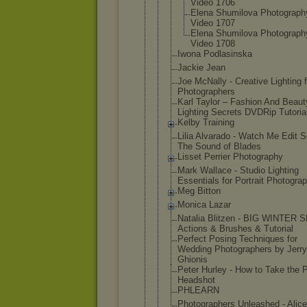
Video 1706
Elena Shumilov
a Photogra
ph
Video 1707
Elena Shumilov
a Photogra
ph
Video 1708
Iwona Podlasinska
Jackie Jean
Joe McNally - Creative Lighting f
Photographe
rs
Karl Taylor – Fashion And Beaut
Lighting Secrets DVDRip Tutoria
Kelby Training
Lilia Alvarado - Watch Me Edit S
The Sound of Blades
Lisset Perrier Photography
Mark Wallace - Studio Lighting
Essentials for Portrait Photogra
Meg Bitton
Monica Lazar
Natalia Blitzen - BIG WINTER 
Actions & Brushes & Tutorial
Perfect Posing Techniques for
Wedding Photographe
rs by Jerry
Ghionis
Peter Hurley - How to Take the P
Headshot
PHLEARN
Photographe
rs Unleashed - Alice