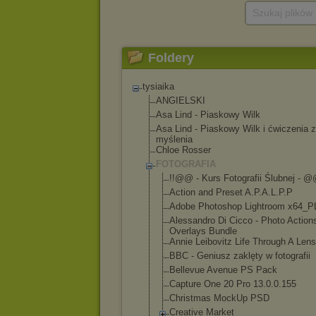
Szukaj plików
Foldery
tysiaika
ANGIELSKI
Asa Lind - Piaskowy Wilk
Asa Lind - Piaskowy Wilk i ćwiczenia z
myślenia
Chloe Rosser
FOTOGRAFIA
!!@@ - Kurs Fotografii Ślubnej - @
Action and Preset A.P.A.L.P.P
Adobe Photoshop Lightroom x64_P
Alessandro Di Cicco - Photo Action
Overlays Bundle
Annie Leibovitz Life Through A Lens
BBC - Geniusz zaklęty w fotografii
Bellevue Avenue PS Pack
Capture One 20 Pro 13.0.0.155
Christmas MockUp PSD
Creative Market