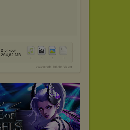
2
plików
294,82
MB
0
1
1
0
bezpośredni link do folderu