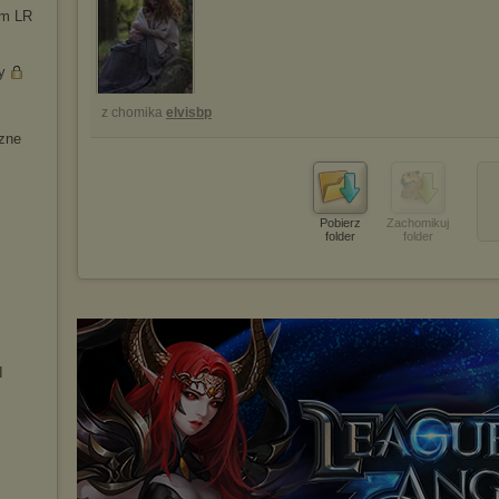
rm LR
y
z chomika
elvisbp
zne
Pobierz
Zachomikuj
folder
folder
I