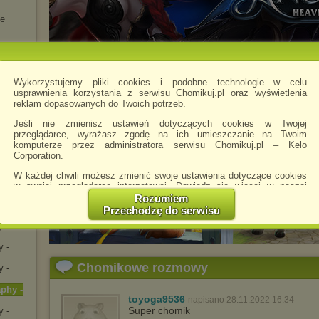
te
Wykorzystujemy pliki cookies i podobne technologie w celu
usprawnienia korzystania z serwisu Chomikuj.pl oraz wyświetlenia
reklam dopasowanych do Twoich potrzeb.
o
Jeśli nie zmienisz ustawień dotyczących cookies w Twojej
przeglądarce, wyrażasz zgodę na ich umieszczanie na Twoim
komputerze przez administratora serwisu Chomikuj.pl – Kelo
Corporation.
Post
W każdej chwili możesz zmienić swoje ustawienia dotyczące cookies
s)
w swojej przeglądarce internetowej. Dowiedz się więcej w naszej
Polityce Prywatności -
http://chomikuj.pl/PolitykaPrywatnosci.aspx
.
Rozumiem
y -
Przechodzę do serwisu
Jednocześnie informujemy że zmiana ustawień przeglądarki może
y -
spowodować ograniczenie korzystania ze strony Chomikuj.pl.
y -
W przypadku braku twojej zgody na akceptację cookies niestety
prosimy o opuszczenie serwisu chomikuj.pl.
Chomikowe rozmowy
y -
Wykorzystanie plików cookies
przez
Zaufanych Partnerów
(dostosowanie reklam do Twoich potrzeb, analiza skuteczności działań
a
phy -
toyoga9536
marketingowych).
napisano 28.11.2022 16:34
Super chomik
y -