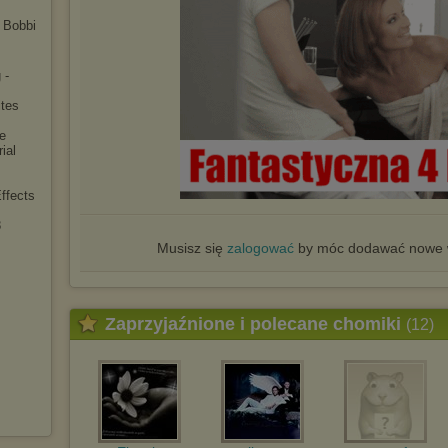
h Bobbi
 -
ites
e
ial
ffects
8
Musisz się
zalogować
by móc dodawać nowe w
Zaprzyjaźnione i polecane chomiki
(12)