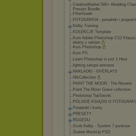
CreativeMarket 500+ Wedding Cha
Presets Bundle
FilterGrade
FOTOGRAFIA - poradniki i program
Kelby Training
KOLEKCJE Template
Kurs Adobe Photoshop CS2 Klasyc
efekty z reklam
Kurs Photoshop
Kurs PS
Learn Photoshop in just 1 Hour
lighting setups-womans
NAKŁADKI - OVERLAYS
NikCollection
PAINT THE MOON - The Reverie
Paint The Moon Grace collection
Photoshop TopSecret
POLSKIE KSIĄŻKI O FOTOGRAFI
Poradniki i kursy
PRESETY
RGGEDU
Scott Kelby - System 7 punktow
Ślubne MockUp PSD