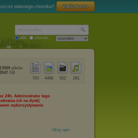
eszcze własnego chomika?
Załóż konto
Nazwa pliku
pliki
chomiki
13509
plików
3547
GB
703
4496
502
281
Ukryj opis