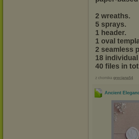
2 wreaths.
5 sprays.
1 header.
1 oval templa
2 seamless p
18 individua
40 files in t
z chomika
grecjana54
Ancient Elegan