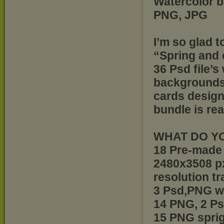
Watercolor b
PNG, JPG
I’m so glad t
“Spring and 
36 Psd file’s
backgrounds,
cards design
bundle is re
WHAT DO YO
18 Pre-made 
2480x3508 px
resolution t
3 Psd,PNG w
14 PNG, 2 
15 PNG spri