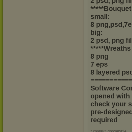
2 psd, png fi
*****Bouquet
small:
8 png,psd,7
big:
2 psd, png fi
*****Wreaths 
8 png
7 eps
8 layered ps
==========
Software Com
opened with 
check your s
pre-designe
required
z chomika
grecjana54