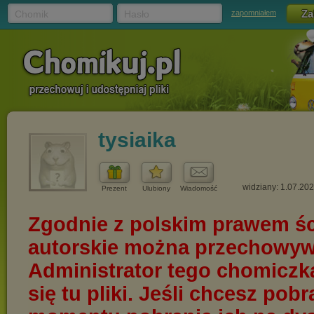
Chomik
Hasło
zapomniałem
tysiaika
widziany: 1.07.20
Prezent
Ulubiony
Wiadomość