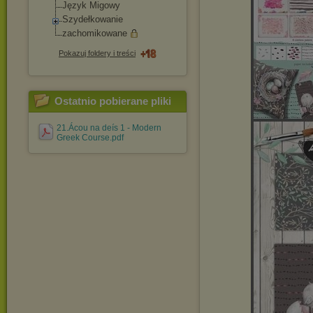
Język Migowy
Szydełkowanie
zachomikowane
Pokazuj foldery i treści
Ostatnio pobierane pliki
21.Ácou na deís 1 - Modern
Greek Course.pdf