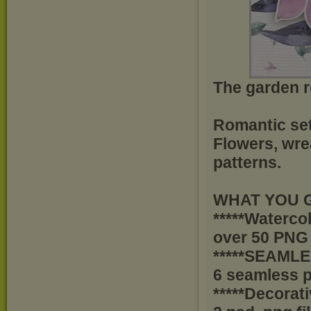
The garden 
Romantic set 
Flowers, wre
patterns.
WHAT YOU G
*****Waterco
over 50 PNG
*****SEAML
6 seamless p
*****Decorat