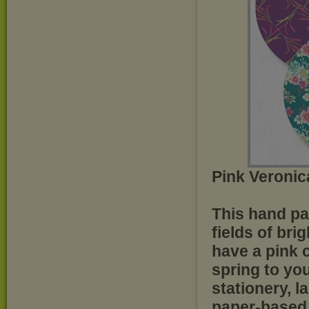
Pink Veroni
This hand pa
fields of bri
have a pink 
spring to yo
stationery, l
paper-based 