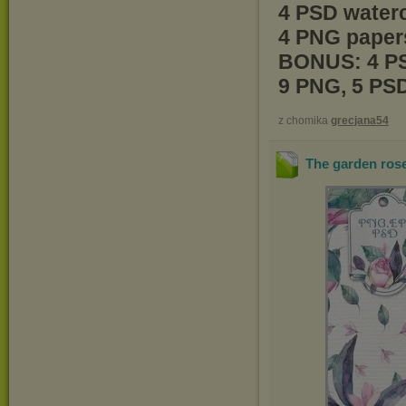
4 PSD water
4 PNG paper
BONUS: 4 PS
9 PNG, 5 PS
z chomika
grecjana54
The garden ro