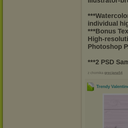
illustrator-b
***Watercolo
individual h
***Bonus Te
High-resolu
Photoshop 
***2 PSD Sam
z chomika
grecjana54
Trendy Valentin