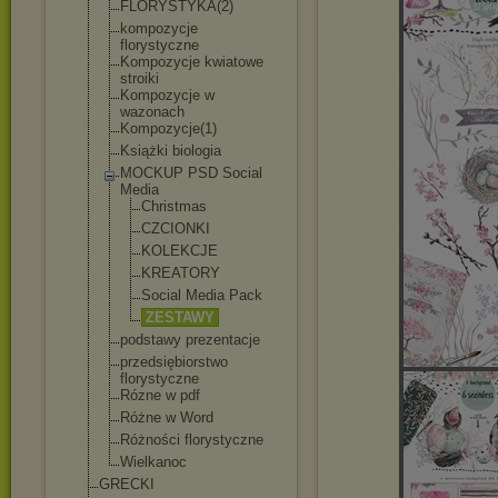
FLORYSTYKA(2)
kompozycje
florystyczne
Kompozycje kwiatowe
stroiki
Kompozycje w
wazonach
Kompozycje(1)
Książki biologia
MOCKUP PSD Social
Media
Christmas
CZCIONKI
KOLEKCJE
KREATORY
Social Media Pack
ZESTAWY
podstawy prezentacje
przedsiębiorst
wo
florystyczne
Rózne w pdf
Różne w Word
Różności florystyczne
Wielkanoc
GRECKI