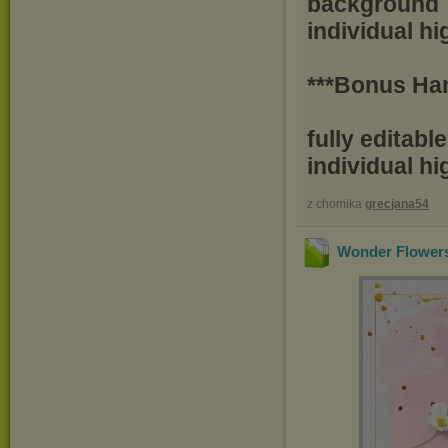
background
individual h
***Bonus Ha
fully editabl
individual h
z chomika
grecjana54
Wonder Flowers