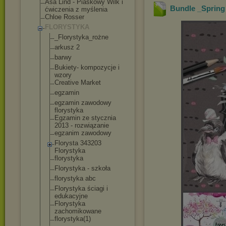
Asa Lind - Piaskowy Wilk i
Bundle _Spring 
ćwiczenia z myślenia
Chloe Rosser
FLORYSTYKA
_Florystyka_ro
żne
arkusz 2
barwy
Bukiety- kompozycje i
wzory
Creative Market
egzamin
egzamin zawodowy
florystyka
Egzamin ze stycznia
2013 - rozwiązanie
egzanim zawodowy
Florysta 343203
Florystyka
florystyka
Florystyka - szkoła
florystyka abc
Florystyka ściagi i
edukacyjne
Florystyka
zachomikowane
florystyka(1)