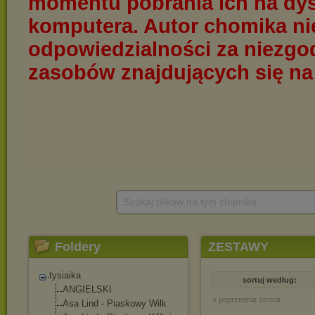
Szukaj plików na tym chomiku
Foldery
ZESTAWY
tysiaika
sortuj według:
ANGIELSKI
« poprzednia strona
Asa Lind - Piaskowy Wilk