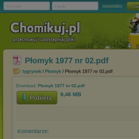
Chomik
Hasło
zapomniałem
Płomyk 1977 nr 02.pdf
tygrynek
/
Płomyk
/ Płomyk 1977 nr 02.pdf
Download:
Płomyk 1977 nr 02.pdf
9,46 MB
Pobierz
Komentarze: