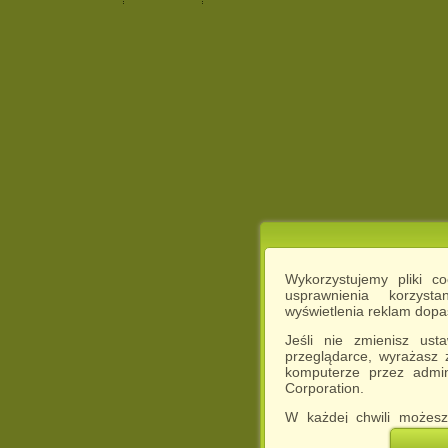
Wykorzystujemy pliki c
usprawnienia korzyst
wyświetlenia reklam dop
Jeśli nie zmienisz ust
przeglądarce, wyrażasz
komputerze przez admin
Corporation.
W każdej chwili możesz
cookies w swojej przeglą