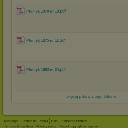
.pdf
Płomyk 1970 nr 19
.pdf
Płomyk 1975 nr 11
.pdf
Płomyk 1983 nr 24
więcej plików z tego folderu...
Main page
Contact us
Media
Help
Publishers Platform
Terms and conditions
Privacy policy
Report copyright infringement