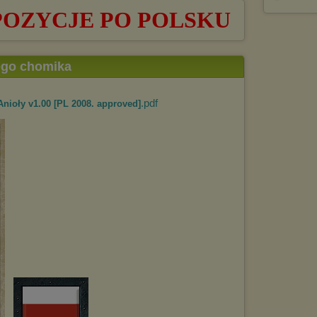
POZYCJE PO POLSKU
tego chomika
.pdf
nioły v1.00 [PL 2008. approved]