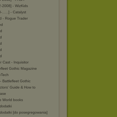
2-2008] - WizKids
-......] - Catalyst
ed - Rogue Trader
ed
ed
ed
ed
ed
ed
 Cast - Inquisitor
efleet Gothic Magazine
eTech
 Battlefleet Gothic
ctors' Guide & How to
base
e World books
dodatki
 dodatki [do posegregowania]