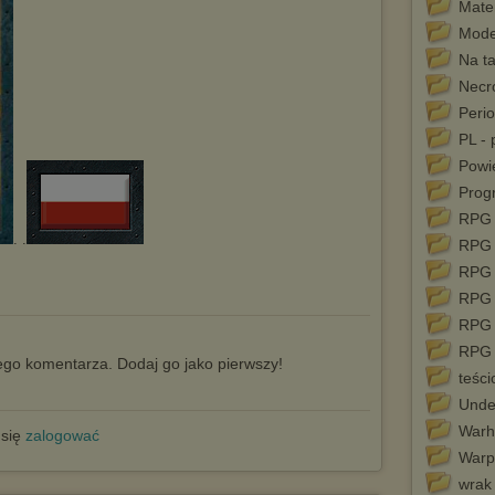
Mater
Mode
Na ta
Necr
Perio
PL -
Powie
Prog
RPG 
. .
RPG 
RPG 
RPG 
RPG 
RPG 
go komentarza. Dodaj go jako pierwszy!
teśc
Unde
Warh
 się
zalogować
Warp 
wrak