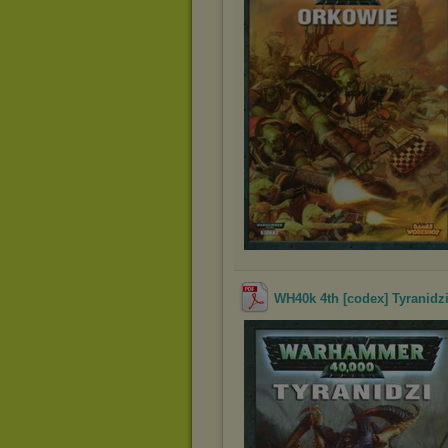
WH40k 4th [codex] Tyranidzi