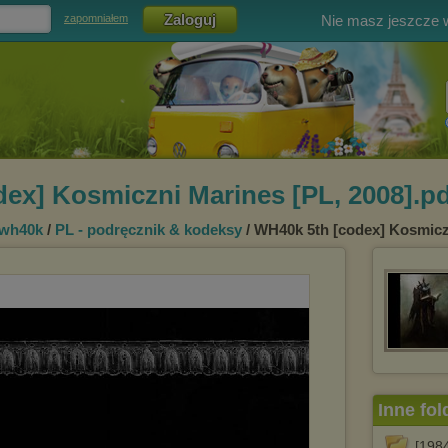
Nie masz jeszcze
zapomniałem
ex] Kosmiczni Marines [PL, 2008].p
 wh40k
/
PL - podręcznik & kodeksy
/ WH40k 5th [codex] Kosmiczn
Inne fol
[198