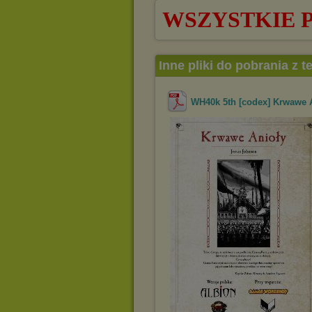
WSZYSTKIE 
Inne pliki do pobrania z 
WH40k 5th [codex] Krwawe A