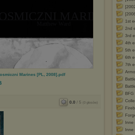
[200
[2008
1st 
2nd 
3rd 
4th 
5th 
6th 
7th 
Armor
osmiczni Marines [PL, 2008].pdf
Battl
B
Battl
BFG -
Colle
0.0
/
5
(
0
głosów)
Fire
Forg
Inne 
Inne