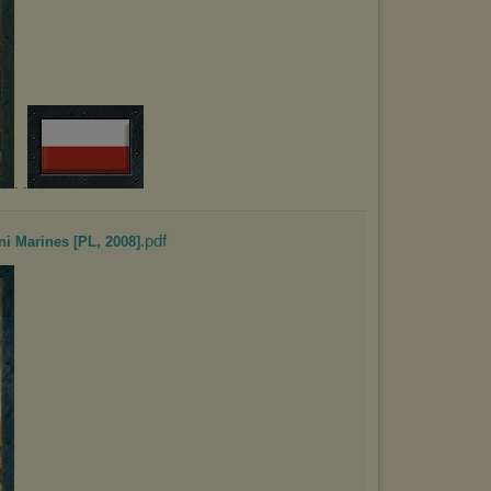
. .
.pdf
i Marines [PL, 2008]