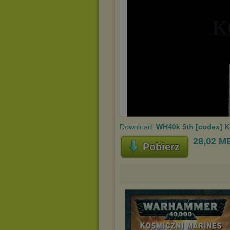
Download:
WH40k 5th [codex] K
28,02 M
Pobierz