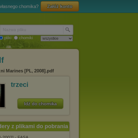
 własnego chomika?
Załóż konto
Nazwa pliku
pliki
chomiki
df
i Marines [PL, 2008].pdf
trzeci
Idź do chomika
dery z plikami do pobrania
4-2002] - FASA