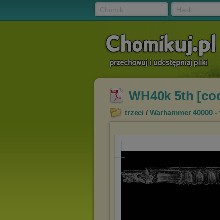
Chomik
Hasło
WH40k 5th [cod
trzeci
/
Warhammer 40000 -