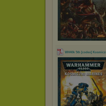
WH40k 5th [codex] Kosmiczn