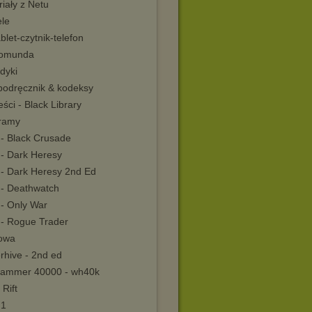
iały z Netu
le
blet-czytnik-telefon
omunda
dyki
 podręcznik & kodeksy
ści - Black Library
ramy
- Black Crusade
- Dark Heresy
- Dark Heresy 2nd Ed
- Deathwatch
- Only War
- Rogue Trader
iowa
rhive - 2nd ed
ammer 40000 - wh40k
Rift
 1