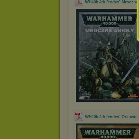
WH40k 4th [codex] Mroczne 
WH40k 4th [codex] Orkowie 