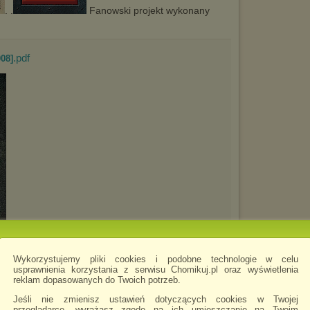
. .
Fanowski projekt wykonany
.pdf
08]
Wykorzystujemy pliki cookies i podobne technologie w celu
usprawnienia korzystania z serwisu Chomikuj.pl oraz wyświetlenia
. .
reklam dopasowanych do Twoich potrzeb.
Jeśli nie zmienisz ustawień dotyczących cookies w Twojej
przeglądarce, wyrażasz zgodę na ich umieszczanie na Twoim