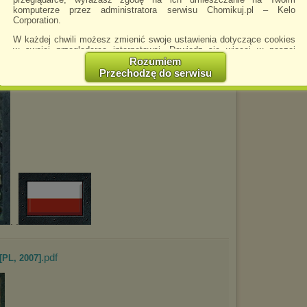
.pdf
Anioly [PL, 2006]
komputerze przez administratora serwisu Chomikuj.pl – Kelo
Corporation.
W każdej chwili możesz zmienić swoje ustawienia dotyczące cookies
w swojej przeglądarce internetowej. Dowiedz się więcej w naszej
Polityce Prywatności -
http://chomikuj.pl/PolitykaPrywatnosci.aspx
.
Rozumiem
Przechodzę do serwisu
Jednocześnie informujemy że zmiana ustawień przeglądarki może
spowodować ograniczenie korzystania ze strony Chomikuj.pl.
W przypadku braku twojej zgody na akceptację cookies niestety
prosimy o opuszczenie serwisu chomikuj.pl.
Wykorzystanie plików cookies
przez
Zaufanych Partnerów
(dostosowanie reklam do Twoich potrzeb, analiza skuteczności działań
marketingowych).
Wyrażenie sprzeciwu spowoduje, że wyświetlana Ci reklama nie
będzie dopasowana do Twoich preferencji, a będzie to reklama
wyświetlona przypadkowo.
Istnieje możliwość zmiany ustawień przeglądarki internetowej w
. .
sposób uniemożliwiający przechowywanie plików cookies na
urządzeniu końcowym. Można również usunąć pliki cookies,
dokonując odpowiednich zmian w ustawieniach przeglądarki
.pdf
[PL, 2007]
internetowej.
Pełną informację na ten temat znajdziesz pod adresem
http://chomikuj.pl/PolitykaPrywatnosci.aspx
.