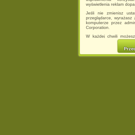
wyświetlenia reklam dop
Jeśli nie zmienisz ust
przeglądarce, wyrażasz
komputerze przez admin
Corporation.
W każdej chwili możesz
cookies w swojej przeglą
w naszej Pol
Prze
http://chomikuj.pl/Polity
Jednocześnie informuje
może spowodować ogr
Chomikuj.pl.
W przypadku braku twojej
prosimy o opuszczenie se
Wykorzystanie plików c
(dostosowanie reklam do
działań marketingowych).
Wyrażenie sprzeciwu spo
będzie dopasowana do Tw
wyświetlona przypadkowo
Istnieje możliwość zmian
sposób uniemożliwiając