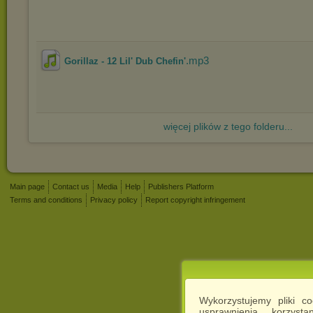
.mp3
Gorillaz - 12 Lil' Dub Chefin'
więcej plików z tego folderu...
Main page
Contact us
Media
Help
Publishers Platform
Terms and conditions
Privacy policy
Report copyright infringement
Wykorzystujemy pliki c
usprawnienia korzyst