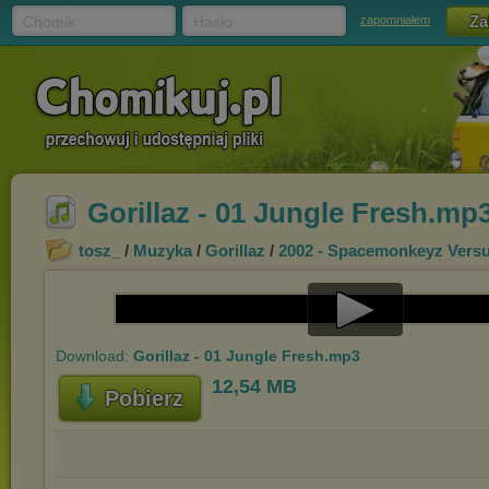
Chomik
Hasło
zapomniałem
Gorillaz - 01 Jungle Fresh.mp
tosz_
/
Muzyka
/
Gorillaz
/
2002 - Spacemonkeyz Versu
Play
Download:
Gorillaz - 01 Jungle Fresh.mp3
Video
12,54 MB
Pobierz