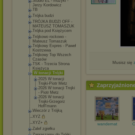
Studio EL - muzyki -
Jerzy Kordowicz
TB
Trójka budzi
TRÓJKA BUDZI OFF -
MATEUSZ TOMASZUK
Trójka pod Księżycem
Trójkowo rockowo -
Mateusz Tomaszuk
Trójkowy Expres - Paweł
Kostrzewa
Trójkowy Top Wszech
Czasów
Musisz się
TSK - Trzecia Strona
Księżyca
W tonacji Trójki
2025 W tonacji
Trojki-Piot
r Metz
Zaprzyjaźnion
2026 W tonacji Trojki
- Piotr Metz
2026 W tonacji
Trojki-Grze
gorz
HofFmann
Wieczór z Trójką
XYZ
XYZ+
wandemat
O
Zalef zgiełku
Zapraszamy do Trójki