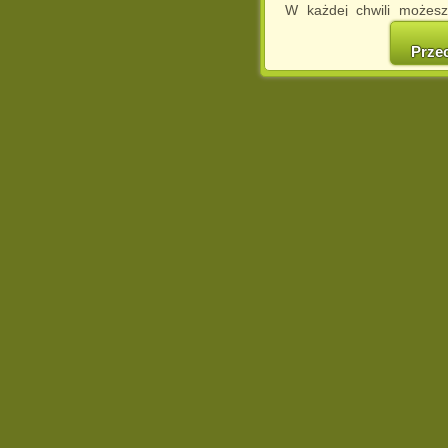
W każdej chwili możesz
cookies w swojej przeglą
w naszej Pol
Prze
http://chomikuj.pl/Polity
Jednocześnie informuje
może spowodować ogr
Chomikuj.pl.
W przypadku braku twojej
prosimy o opuszczenie se
Wykorzystanie plików c
(dostosowanie reklam do
działań marketingowych).
Wyrażenie sprzeciwu spo
będzie dopasowana do Tw
wyświetlona przypadkowo
Istnieje możliwość zmian
sposób uniemożliwiając
urządzeniu końcowym. M
dokonując odpowiednich
internetowej.
Pełną informację na 
http://chomikuj.pl/Polity