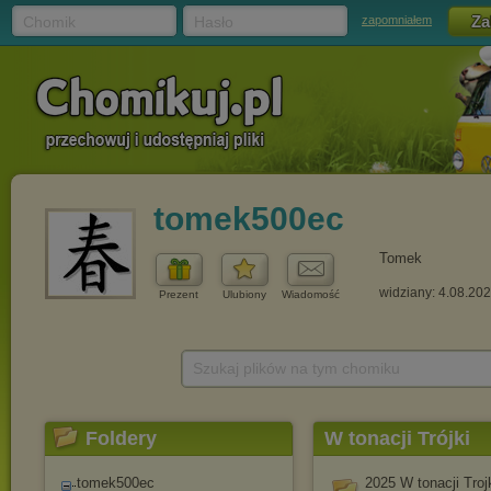
Chomik
Hasło
zapomniałem
tomek500ec
Tomek
widziany: 4.08.20
Prezent
Ulubiony
Wiadomość
Szukaj plików na tym chomiku
Foldery
W tonacji Trójki
tomek500ec
2025 W tonacji Trojk