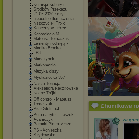
Komisja Kultury i
Środków Przekazu
21.05.2020 r czyli
nieudolne tłumaczenia
niszczycieli Trójki
Koncerty w Trójce
Konstelacja M -
Mateusz Tomaszuk
Lamenty i odmęty -
Monika Brodka
LP3
Magazynek
Markomania
Muzyka ciszy
Myślidziecka 357
Nasza Tonacja -
Aleksandra Kaczkowska
Nocne Trójki
Off control - Mateusz
Tomaszuk
Chomikowe r
Piotr Stelmach
Pora na rytm - Leszek
Adamczyk
wagner
Poranki Piotra Metza
PS - Agnieszka
Szydłowska