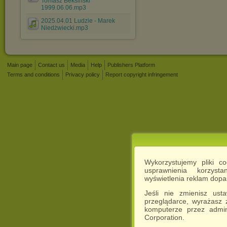
Tomasz Beksiński
1999.06.06.mp3
2025.04.01 Ludzie - Marek
Niedżwiecki.mp3
Main page
Contact us
Media
Help
Publishers Platform
Terms and conditions
Privacy policy
Report copyright infringement
Wykorzystujemy pliki c
usprawnienia korzyst
wyświetlenia reklam dop
Jeśli nie zmienisz ust
przeglądarce, wyrażasz
komputerze przez admin
Corporation.