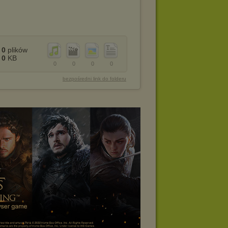
0
plików
0
KB
0
0
0
0
bezpośredni link do folderu