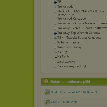
TB
Trójka budzi
TRÓJKA BUDZI OFF - MATEUSZ
TOMASZUK
Trójka pod Księżycem
Trójkowo rockowo - Mateusz Toma
Trójkowy Expres - Paweł Kostrzew
Trójkowy Top Wszech Czasów
TSK - Trzecia Strona Księżyca
W tonacji Trójki
Wieczór z Trójką
XYZ
XYZ+
Zalef zgiełku
Zapraszamy do Trójki
Ostatnio pobierane pliki
Studio EL - muzyki 2018.07.03.mp3
CSM 2026.08.02.mp3