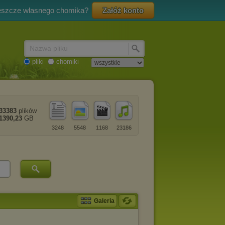
eszcze własnego chomika?
Załóż konto
Nazwa pliku
pliki
chomiki
33383
plików
1390,23
GB
3248
5548
1168
23186
Galeria