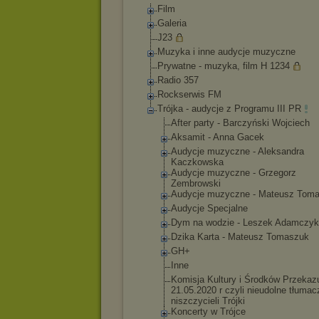
Film
Galeria
J23
Muzyka i inne audycje muzyczne
Prywatne - muzyka, film H 1234
Radio 357
Rockserwis FM
Trójka - audycje z Programu III PR
After party - Barczyński Wojciech
Aksamit - Anna Gacek
Audycje muzyczne - Aleksandra
Kaczkowska
Audycje muzyczne - Grzegorz
Zembrowski
Audycje muzyczne - Mateusz Tom
Audycje Specjalne
Dym na wodzie - Leszek Adamczyk
Dzika Karta - Mateusz Tomaszuk
GH+
Inne
Komisja Kultury i Środków Przekaz
21.05.2020 r czyli nieudolne tłumac
niszczycieli Trójki
Koncerty w Trójce