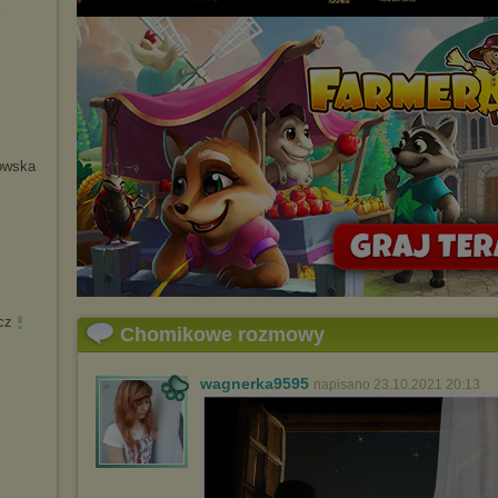
k
owska
cz
Chomikowe rozmowy
wagnerka9595
napisano 23.10.2021 20:13