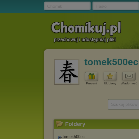
Chomik
Hasło
tomek500ec
Prezent
Ulubiony
Wiadomość
Szukaj plików
Foldery
tomek500ec