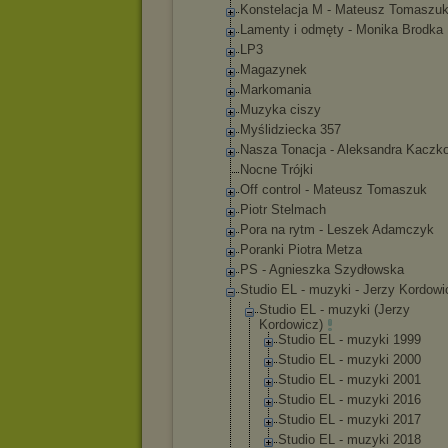
Konstelacja M - Mateusz Tomaszu
Lamenty i odmęty - Monika Brodka
LP3
Magazynek
Markomania
Muzyka ciszy
Myślidziecka 357
Nasza Tonacja - Aleksandra Kaczk
Nocne Trójki
Off control - Mateusz Tomaszuk
Piotr Stelmach
Pora na rytm - Leszek Adamczyk
Poranki Piotra Metza
PS - Agnieszka Szydłowska
Studio EL - muzyki - Jerzy Kordowi
Studio EL - muzyki (Jerzy
Kordowicz)
Studio EL - muzyki 1999
Studio EL - muzyki 2000
Studio EL - muzyki 2001
Studio EL - muzyki 2016
Studio EL - muzyki 2017
Studio EL - muzyki 2018