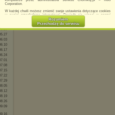
04.15
Corporation.
04.22
W każdej chwili możesz zmienić swoje ustawienia dotyczące cookies
04.29 -
w swojej przeglądarce internetowej. Dowiedz się więcej w naszej
Polityce Prywatności -
http://chomikuj.pl/PolitykaPrywatnosci.aspx
.
05.06
Rozumiem
Przechodzę do serwisu
05.13
Jednocześnie informujemy że zmiana ustawień przeglądarki może
05.20
spowodować ograniczenie korzystania ze strony Chomikuj.pl.
05.27
W przypadku braku twojej zgody na akceptację cookies niestety
06.03
prosimy o opuszczenie serwisu chomikuj.pl.
06.10
Wykorzystanie plików cookies
przez
Zaufanych Partnerów
06.17
(dostosowanie reklam do Twoich potrzeb, analiza skuteczności działań
06.24
marketingowych).
07.01
Wyrażenie sprzeciwu spowoduje, że wyświetlana Ci reklama nie
07.08
będzie dopasowana do Twoich preferencji, a będzie to reklama
07.15
wyświetlona przypadkowo.
07.22
Istnieje możliwość zmiany ustawień przeglądarki internetowej w
07.29
sposób uniemożliwiający przechowywanie plików cookies na
urządzeniu końcowym. Można również usunąć pliki cookies,
08.05
dokonując odpowiednich zmian w ustawieniach przeglądarki
08.12
internetowej.
08.19
Pełną informację na ten temat znajdziesz pod adresem
08.26
http://chomikuj.pl/PolitykaPrywatnosci.aspx
.
09.09
09.16