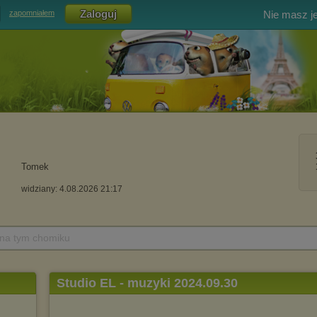
Nie masz j
zapomniałem
Tomek
widziany: 4.08.2026 21:17
 na tym chomiku
Studio EL - muzyki 2024.09.30