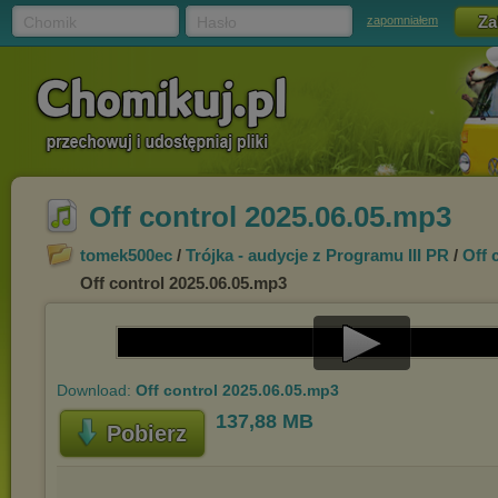
Chomik
Hasło
zapomniałem
Off control 2025.06.05.mp3
tomek500ec
/
Trójka - audycje z Programu III PR
/
Off 
Off control 2025.06.05.mp3
Play
Download:
Off control 2025.06.05.mp3
Video
137,88 MB
Pobierz