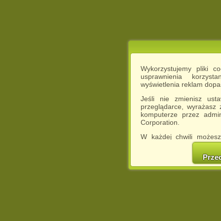
Wykorzystujemy pliki c
usprawnienia korzyst
wyświetlenia reklam dop
Jeśli nie zmienisz ust
przeglądarce, wyrażasz
komputerze przez admin
Corporation.
W każdej chwili możesz
cookies w swojej przeglą
w naszej Pol
Prze
http://chomikuj.pl/Polity
Jednocześnie informuje
może spowodować ogr
Chomikuj.pl.
W przypadku braku twojej
prosimy o opuszczenie se