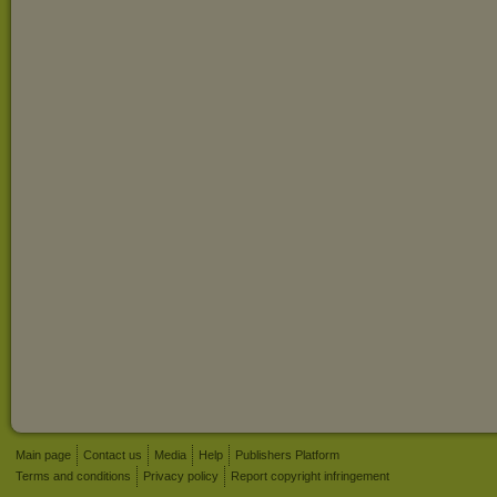
Main page
Contact us
Media
Help
Publishers Platform
Terms and conditions
Privacy policy
Report copyright infringement