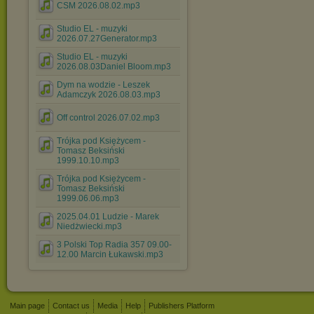
CSM 2026.08.02.mp3
Studio EL - muzyki
2026.07.27Generator.mp3
Studio EL - muzyki
2026.08.03Daniel Bloom.mp3
Dym na wodzie - Leszek
Adamczyk 2026.08.03.mp3
Off control 2026.07.02.mp3
Trójka pod Księżycem -
Tomasz Beksiński
1999.10.10.mp3
Trójka pod Księżycem -
Tomasz Beksiński
1999.06.06.mp3
2025.04.01 Ludzie - Marek
Niedżwiecki.mp3
3 Polski Top Radia 357 09.00-
12.00 Marcin Łukawski.mp3
Main page
Contact us
Media
Help
Publishers Platform