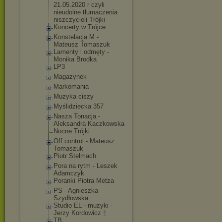
21.05.2020 r czyli
nieudolne tłumaczenia
niszczycieli Trójki
Koncerty w Trójce
Konstelacja M -
Mateusz Tomaszuk
Lamenty i odmęty -
Monika Brodka
LP3
Magazynek
Markomania
Muzyka ciszy
Myślidziecka 357
Nasza Tonacja -
Aleksandra Kaczkowska
Nocne Trójki
Off control - Mateusz
Tomaszuk
Piotr Stelmach
Pora na rytm - Leszek
Adamczyk
Poranki Piotra Metza
PS - Agnieszka
Szydłowska
Studio EL - muzyki -
Jerzy Kordowicz
TB