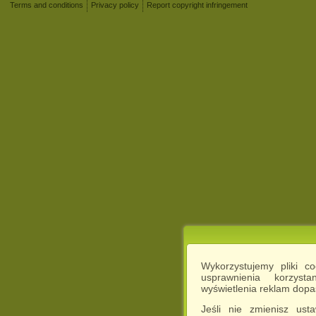
Terms and conditions
Privacy policy
Report copyright infringement
Wykorzystujemy pliki c
usprawnienia korzyst
wyświetlenia reklam dop
Jeśli nie zmienisz ust