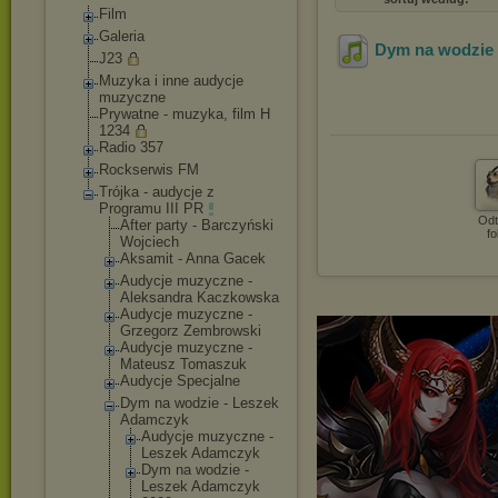
Film
Galeria
Dym na wodzie 
J23
Muzyka i inne audycje
muzyczne
Prywatne - muzyka, film H
1234
Radio 357
Rockserwis FM
Trójka - audycje z
Programu III PR
Odt
After party - Barczyński
fo
Wojciech
Aksamit - Anna Gacek
Audycje muzyczne -
Aleksandra Kaczkowska
Audycje muzyczne -
Grzegorz Zembrowski
Audycje muzyczne -
Mateusz Tomaszuk
Audycje Specjalne
Dym na wodzie - Leszek
Adamczyk
Audycje muzyczne -
Leszek Adamczyk
Dym na wodzie -
Leszek Adamczyk