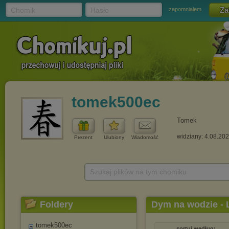
Chomik
Hasło
zapomniałem
tomek500ec
Tomek
widziany: 4.08.20
Prezent
Ulubiony
Wiadomość
Szukaj plików na tym chomiku
Foldery
Dym na wodzie - 
tomek500ec
sortuj według: