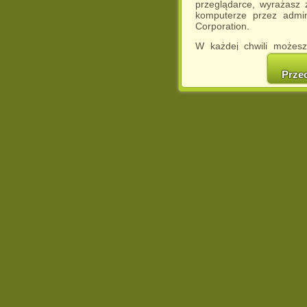
przeglądarce, wyrażasz
komputerze przez admin
Corporation.
W każdej chwili możesz
cookies w swojej przeglą
w naszej Pol
Prze
http://chomikuj.pl/Polity
Jednocześnie informuje
może spowodować ogr
Chomikuj.pl.
W przypadku braku twojej
prosimy o opuszczenie se
Wykorzystanie plików c
(dostosowanie reklam do
działań marketingowych).
Wyrażenie sprzeciwu spo
będzie dopasowana do Tw
wyświetlona przypadkowo
Istnieje możliwość zmian
sposób uniemożliwiając
urządzeniu końcowym. M
dokonując odpowiednich
internetowej.