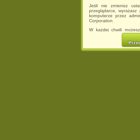
Jeśli nie zmienisz ust
przeglądarce, wyrażasz
komputerze przez admin
Corporation.
W każdej chwili możesz
cookies w swojej przeglą
w naszej Pol
Prze
http://chomikuj.pl/Polity
Jednocześnie informuje
może spowodować ogr
Chomikuj.pl.
W przypadku braku twojej
prosimy o opuszczenie se
Wykorzystanie plików c
(dostosowanie reklam do
działań marketingowych).
Wyrażenie sprzeciwu spo
będzie dopasowana do Tw
wyświetlona przypadkowo
Istnieje możliwość zmian
sposób uniemożliwiając
urządzeniu końcowym. M
dokonując odpowiednich