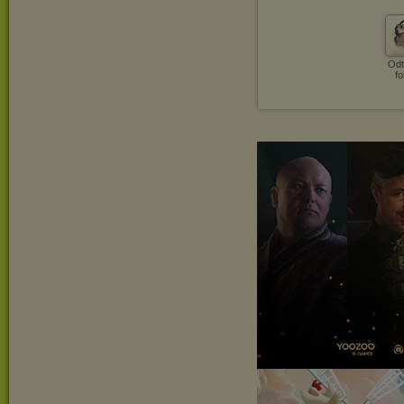
Odt
fo