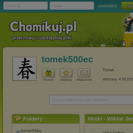
Chomik
Hasło
zapomniałem
tomek500ec
Tomek
widziany: 4.08.20
Prezent
Ulubiony
Wiadomość
Szukaj plików na tym chomiku
Foldery
Mroki - Wiktor Ja
tomek500ec
sortuj według: