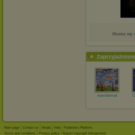
Musisz się
Zaprzyjaźnion
wandemat
O
Main page
Contact us
Media
Help
Publishers Platform
Terms and conditions
Privacy policy
Report copyright infringement