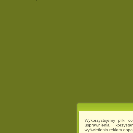
Wykorzystujemy pliki c
usprawnienia korzyst
wyświetlenia reklam dop