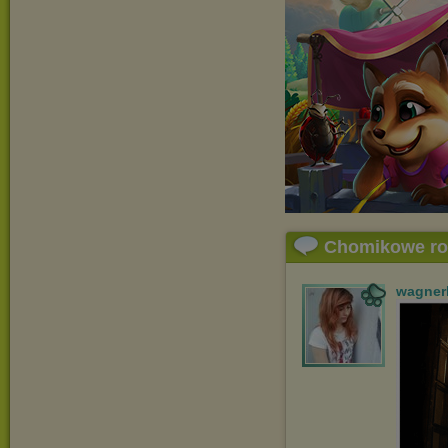
Chomikowe r
wagner