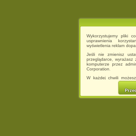
Wykorzystujemy pliki c
usprawnienia korzyst
wyświetlenia reklam dop
Jeśli nie zmienisz ust
przeglądarce, wyrażasz
komputerze przez admin
Corporation.
W każdej chwili możesz
cookies w swojej przeglą
w naszej Pol
Prze
http://chomikuj.pl/Polity
Jednocześnie informuje
może spowodować ogr
Chomikuj.pl.
W przypadku braku twojej
prosimy o opuszczenie se
Wykorzystanie plików c