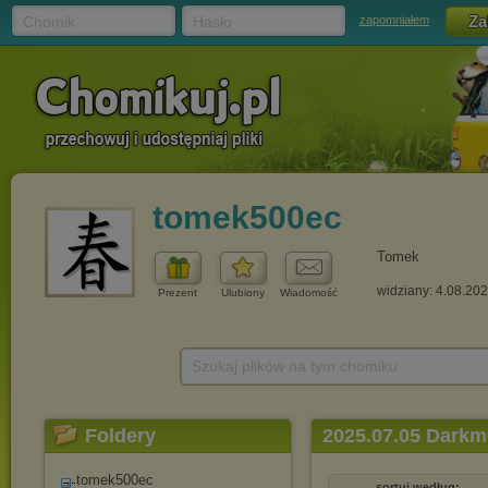
Chomik
Hasło
zapomniałem
tomek500ec
Tomek
widziany: 4.08.20
Prezent
Ulubiony
Wiadomość
Szukaj plików na tym chomiku
Foldery
2025.07.05 Darkm
tomek500ec
sortuj według: