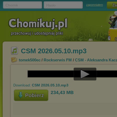
Chomik
Hasło
zapomniałem
CSM 2026.05.10.mp3
tomek500ec
/
Rockserwis FM
/
CSM - Aleksandra Kac
Play
Download:
CSM 2026.05.10.mp3
Video
234,43 MB
Pobierz