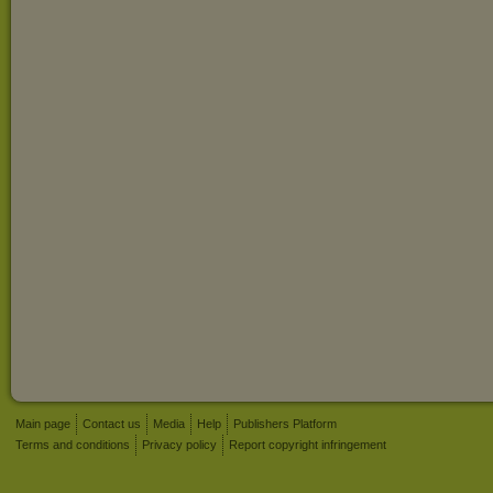
Main page
Contact us
Media
Help
Publishers Platform
Terms and conditions
Privacy policy
Report copyright infringement