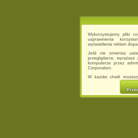
Wykorzystujemy pliki c
usprawnienia korzyst
wyświetlenia reklam dop
Jeśli nie zmienisz ust
przeglądarce, wyrażasz
komputerze przez admin
Corporation.
W każdej chwili możesz
cookies w swojej przeglą
w naszej Pol
Prze
http://chomikuj.pl/Polity
Jednocześnie informuje
może spowodować ogr
Chomikuj.pl.
W przypadku braku twojej
prosimy o opuszczenie se
Wykorzystanie plików c