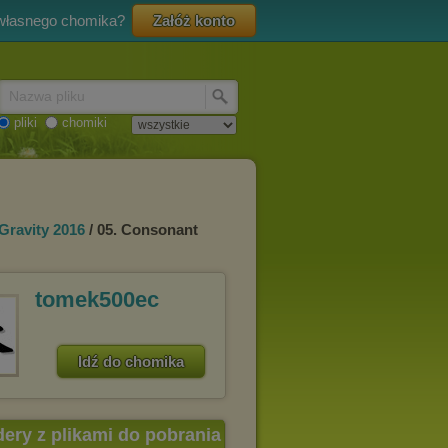
 własnego chomika?
Załóż konto
Nazwa pliku
pliki
chomiki
 Gravity 2016
/ 05. Consonant
tomek500ec
Idź do chomika
dery z plikami do pobrania