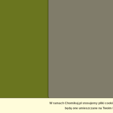
W ramach Chomikuj.pl stosujemy pliki cooki
Main page
Contact us
Media
Help
Publishers
będą one umieszczane na Twoim k
Terms and conditions
Privacy policy
Report copy