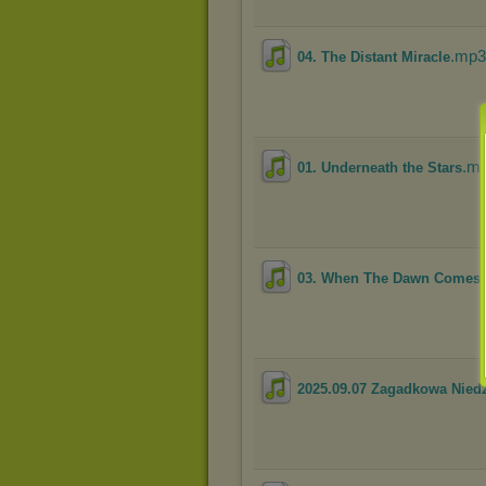
.mp3
04. The Distant Miracle
.m
01. Underneath the Stars
03. When The Dawn Comes
2025.09.07 Zagadkowa Niedzi