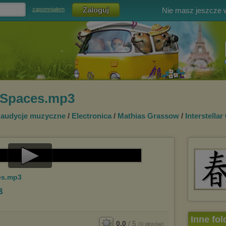
Nie masz jeszcze
zapomniałem
 Spaces.mp3
e audycje muzyczne
/
Electronica
/
Mathias Grassow
/
Interstellar
Play
es.mp3
Video
B
Inne fol
0.0
/
5
(
0
głosów)