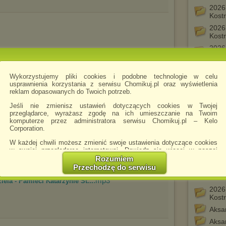
2026
Kost
2026
Kost
2026
Kost
2026
Kost
Wykorzystujemy pliki cookies i podobne technologie w celu
p3
usprawnienia korzystania z serwisu Chomikuj.pl oraz wyświetlenia
2026
reklam dopasowanych do Twoich potrzeb.
Kost
Jeśli nie zmienisz ustawień dotyczących cookies w Twojej
2026
przeglądarce, wyrażasz zgodę na ich umieszczanie na Twoim
Kost
komputerze przez administratora serwisu Chomikuj.pl – Kelo
Corporation.
.mp3
2026
Rolli
W każdej chwili możesz zmienić swoje ustawienia dotyczące cookies
2026
w swojej przeglądarce internetowej. Dowiedz się więcej w naszej
Kost
Polityce Prywatności -
http://chomikuj.pl/PolitykaPrywatnosci.aspx
.
Rozumiem
Przechodzę do serwisu
2026
Jednocześnie informujemy że zmiana ustawień przeglądarki może
Kost
spowodować ograniczenie korzystania ze strony Chomikuj.pl.
.mp3
ela - Pamieci Katarzynie St...
2026
W przypadku braku twojej zgody na akceptację cookies niestety
Kost
prosimy o opuszczenie serwisu chomikuj.pl.
Aksa
Wykorzystanie plików cookies
przez
Zaufanych Partnerów
Aksa
(dostosowanie reklam do Twoich potrzeb, analiza skuteczności działań