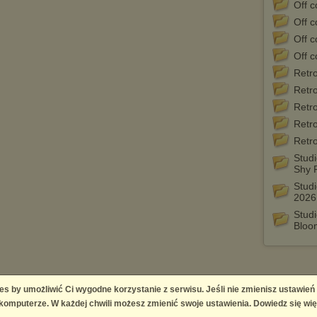
Off c
Off c
Off c
Off c
Retr
Retr
Retr
Retr
Retr
Stud
Shy 
Studi
2026
Stud
Bloo
es by umożliwić Ci wygodne korzystanie z serwisu. Jeśli nie zmienisz ustawień
 Platform
omputerze. W każdej chwili możesz zmienić swoje ustawienia. Dowiedz się wię
right infringement