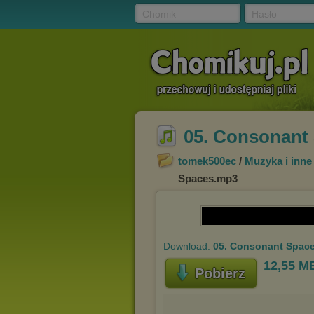
Chomik
Hasło
05. Consonant
tomek500ec
/
Muzyka i inn
Spaces.mp3
Download:
05. Consonant Spac
12,55 M
Pobierz