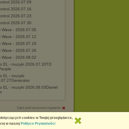
ontrol 2026.07.09
ontrol 2026.07.16
ontrol 2026.07.23
ontrol 2026.07.30
o Wave - 2026.07.05
o Wave - 2026.07.12
o Wave - 2026.07.19
o Wave - 2026.07.26
o Wave - 2026.08.02
io EL - muzyki 2026.07.20TD
People
o EL - muzyki
.07.27Generator
io EL - muzyki 2026.08.03Daniel
m
Zgłoś jeśli naruszono regulamin
Copyright © 2026
Chomikuj.pl
 dotyczących cookies w Twojej przeglądarce,
cej w naszej
Polityce Prywatności