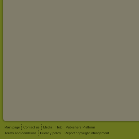
Main page
Contact us
Media
Help
Publishers Platform
Terms and conditions
Privacy policy
Report copyright infringement