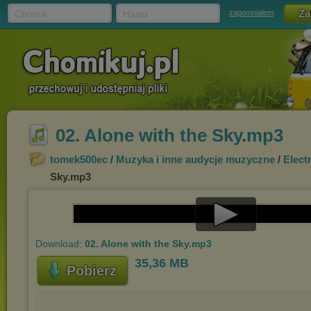
Chomik
Hasło
zapomniałem
02. Alone with the Sky.mp3
tomek500ec
/
Muzyka i inne audycje muzyczne
/
Elect
Sky.mp3
Play
Download:
02. Alone with the Sky.mp3
Video
35,36 MB
Pobierz