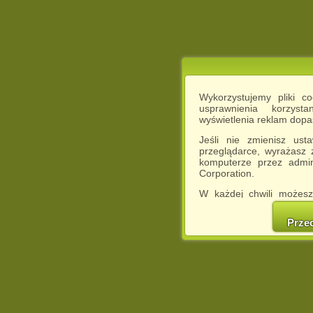
Wykorzystujemy pliki c
usprawnienia korzyst
wyświetlenia reklam dop
Jeśli nie zmienisz ust
przeglądarce, wyrażasz
komputerze przez admin
Corporation.
W każdej chwili możesz
cookies w swojej przeglą
w naszej Pol
Prze
http://chomikuj.pl/Polity
Jednocześnie informuje
może spowodować ogr
Chomikuj.pl.
W przypadku braku twojej
prosimy o opuszczenie se