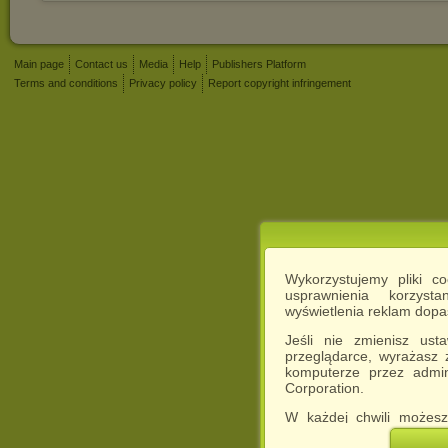
Main page
Contact us
Media
Help
Publishers Platform
Terms and conditions
Privacy policy
Report copyright infringement
Wykorzystujemy pliki c
usprawnienia korzyst
wyświetlenia reklam dop
Jeśli nie zmienisz ust
przeglądarce, wyrażasz
komputerze przez admin
Corporation.
W każdej chwili możesz
cookies w swojej przeglą