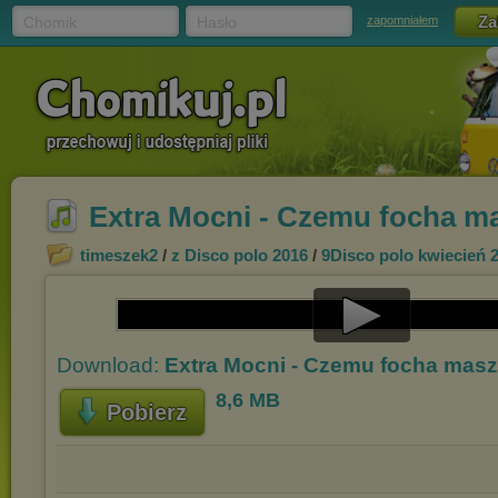
Chomik
Hasło
zapomniałem
Extra Mocni - Czemu focha m
timeszek2
/
z Disco polo 2016
/
9Disco polo kwiecień 
Play
Download:
Extra Mocni - Czemu focha mas
Video
8,6 MB
Pobierz