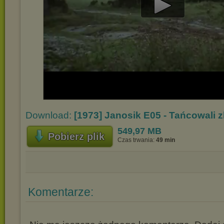
Play
Video
Download:
[1973] Janosik E05 - Tańcowali z
549,97 MB
Pobierz plik
Czas trwania:
49 min
Komentarze: