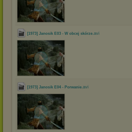
.avi
[1973] Janosik E03 - W obcej skórze
.avi
[1973] Janosik E04 - Porwanie