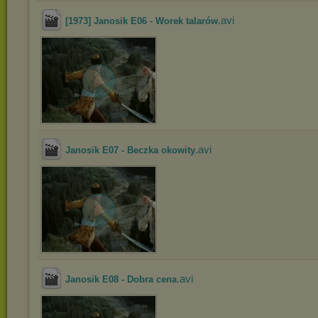
.avi
[1973] Janosik E06 - Worek talarów
.avi
Janosik E07 - Beczka okowity
.avi
Janosik E08 - Dobra cena