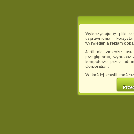
Wykorzystujemy pliki c
usprawnienia korzyst
wyświetlenia reklam dop
Jeśli nie zmienisz ust
przeglądarce, wyrażasz
komputerze przez admin
Corporation.
W każdej chwili możesz
cookies w swojej przeglą
w naszej Pol
Prze
http://chomikuj.pl/Polity
Jednocześnie informuje
może spowodować ogr
Chomikuj.pl.
W przypadku braku twojej
prosimy o opuszczenie se
Wykorzystanie plików c