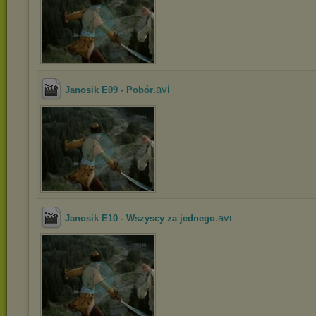
.avi
Janosik E09 - Pobór
.avi
Janosik E10 - Wszyscy za jednego