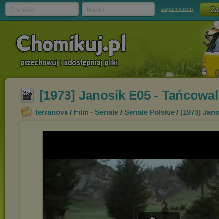
Chomik
Hasło
zapomniałem
[1973] Janosik E05 - Tańcowali
terranova
/
Film - Seriale
/
Seriale Polskie
/
[1973] Jano