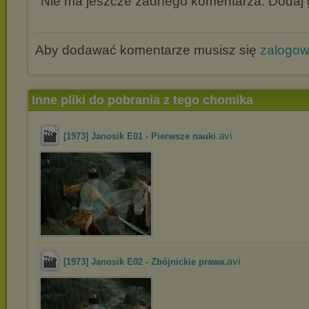
Nie ma jeszcze żadnego komentarza. Dodaj g
Aby dodawać komentarze musisz się
zalogo
Inne pliki do pobrania z tego chomika
.avi
[1973] Janosik E01 - Pierwsze nauki
.avi
[1973] Janosik E02 - Zbójnickie prawa