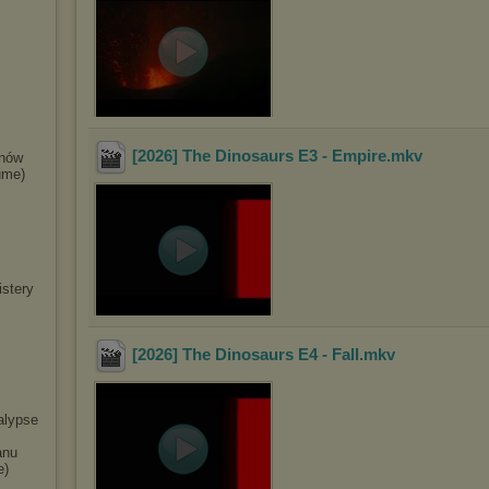
[2026] The Dinosaurs E3 - Empire
.mkv
snów
ume)
istery
[2026] The Dinosaurs E4 - Fall
.mkv
alypse
anu
e)