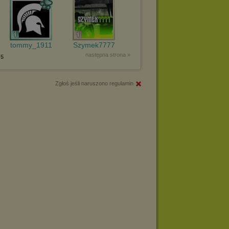
tommy_1911
Szymek7777
następna strona »
5
Zgłoś jeśli naruszono regulamin