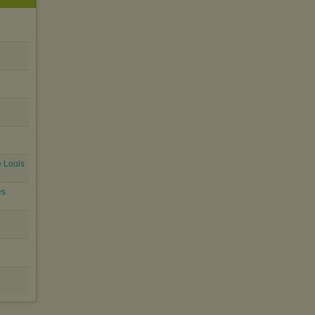
e Louis
es