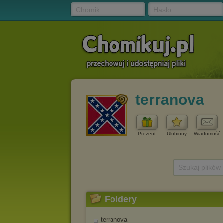
Chomik
Hasło
terranova
Prezent
Ulubiony
Wiadomość
Szukaj plików
Foldery
terranova