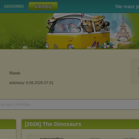
Nie masz j
zapomniałem
Marek
widziany: 6.08.2026 07:01
 na tym chomiku
[2026] The Dinosaurs
sortuj według:
nazwa
typ pliku