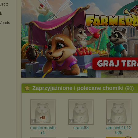
Wykorzystanie plików cookies
przez
Zaufanych Partnerów
ust z
(dostosowanie reklam do Twoich potrzeb, analiza skuteczności działań
marketingowych).
ub
Wyrażenie sprzeciwu spowoduje, że wyświetlana Ci reklama nie
 Woods
będzie dopasowana do Twoich preferencji, a będzie to reklama
wyświetlona przypadkowo.
Istnieje możliwość zmiany ustawień przeglądarki internetowej w
sposób uniemożliwiający przechowywanie plików cookies na
urządzeniu końcowym. Można również usunąć pliki cookies,
dokonując odpowiednich zmian w ustawieniach przeglądarki
internetowej.
Pełną informację na ten temat znajdziesz pod adresem
http://chomikuj.pl/PolitykaPrywatnosci.aspx
.
Zaprzyjaźnione i polecane chomiki
(90)
mastermaste
crack68
aminin01012
r1
025