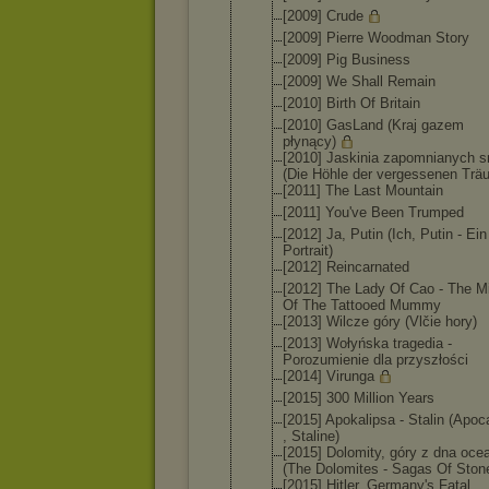
[2009] Crude
[2009] Pierre Woodman Story
[2009] Pig Business
[2009] We Shall Remain
[2010] Birth Of Britain
[2010] GasLand (Kraj gazem
płynący)
[2010] Jaskinia zapomnianyc
h 
(Die Höhle der vergessenen Trä
[2011] The Last Mountain
[2011] You've Been Trumped
[2012] Ja, Putin (Ich, Putin - Ein
Portrait)
[2012] Reincarnate
d
[2012] The Lady Of Cao - The M
Of The Tattooed Mummy
[2013] Wilcze góry (Vlčie hory)
[2013] Wołyńska tragedia -
Porozumieni
e dla przyszłości
[2014] Virunga
[2015] 300 Million Years
[2015] Apokalipsa - Stalin (Apoc
, Staline)
[2015] Dolomity, góry z dna oce
(The Dolomites - Sagas Of Ston
[2015] Hitler. Germany's Fatal