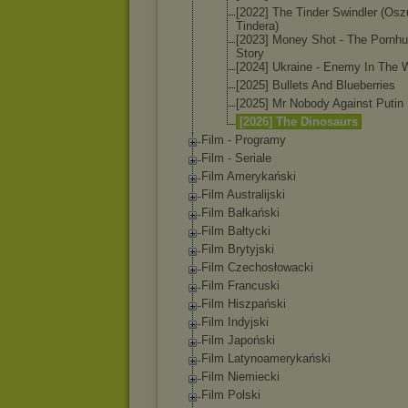
[2022] The Tinder Swindler (Osz
Tindera)
[2023] Money Shot - The Pornh
Story
[2024] Ukraine - Enemy In The
[2025] Bullets And Blueberries
[2025] Mr Nobody Against Putin
[2026] The Dinosaurs
Film - Programy
Film - Seriale
Film Amerykański
Film Australijski
Film Bałkański
Film Bałtycki
Film Brytyjski
Film Czechosłowacki
Film Francuski
Film Hiszpański
Film Indyjski
Film Japoński
Film Latynoamerykański
Film Niemiecki
Film Polski