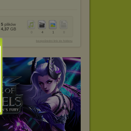
5
plików
4,37
GB
0
4
1
0
bezpośredni link do folderu