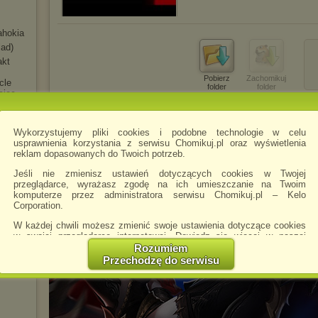
ahokia
lad)
akt
Pobierz
Zachomikuj
cle
folder
folder
ciec
ritain
Wykorzystujemy pliki cookies i podobne technologie w celu
an
usprawnienia korzystania z serwisu Chomikuj.pl oraz wyświetlenia
reklam dopasowanych do Twoich potrzeb.
Jeśli nie zmienisz ustawień dotyczących cookies w Twojej
przeglądarce, wyrażasz zgodę na ich umieszczanie na Twoim
komputerze przez administratora serwisu Chomikuj.pl – Kelo
Corporation.
ife On
W każdej chwili możesz zmienić swoje ustawienia dotyczące cookies
ich
w swojej przeglądarce internetowej. Dowiedz się więcej w naszej
Polityce Prywatności -
http://chomikuj.pl/PolitykaPrywatnosci.aspx
.
Rozumiem
Przechodzę do serwisu
Story)
Jednocześnie informujemy że zmiana ustawień przeglądarki może
spowodować ograniczenie korzystania ze strony Chomikuj.pl.
W przypadku braku twojej zgody na akceptację cookies niestety
prosimy o opuszczenie serwisu chomikuj.pl.