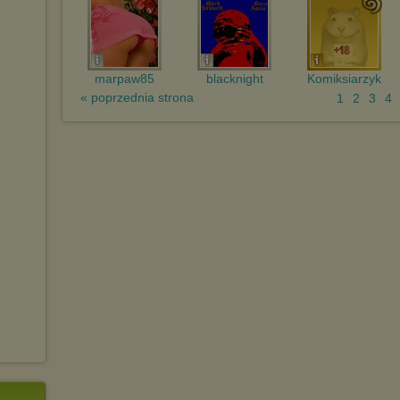
marpaw85
blacknight
Komiksiarzyk
« poprzednia strona
1
2
3
4