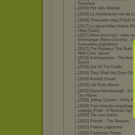
Attraction
[2015] Hot Girls Wanted
[2016] La mysterieuse cite de C
[2016] Польский след (Polski ś
[2017] Le pacte Hitler-Stal
ine (P
Hitler-Stal
in)
[2017] Rene Goscinny - notre on
d'Armorique (Rene Goscinny - oj
francuskiej popkultury)
[2017] The Railways That Built B
With Chris Tarrant
[2018] Anthropocen
e - The Hum
Epoch
[2018] Out Of The Cradle
[2018] They Shall Not Grow Old
[2019] Ancient Ocean
[2019] Life From Above
[2020] David Attenboroug
h - A L
Our Planet
[2020] Jeffrey Epstein - Filthy R
[2020] Putin historia rosyjskiego
szpiega (Putin - A Russian Spy 
[2020] The Last Dance
[2021] Friends - The Reunion
[2021] Polesie zagrożone
[2022] Prehistoric Planet