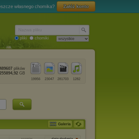
eszcze własnego chomika?
Załóż konto
Nazwa pliku
pliki
chomiki
489607
plików
255894,92
GB
19956
23047
281703
1282
Galeria
rozmiar
data dodania