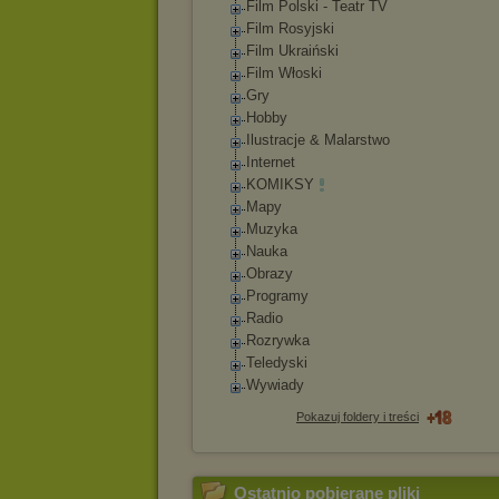
Film Polski - Teatr TV
Film Rosyjski
Film Ukraiński
Film Włoski
Gry
Hobby
Ilustracje & Malarstwo
Internet
KOMIKSY
Mapy
Muzyka
Nauka
Obrazy
Programy
Radio
Rozrywka
Teledyski
Wywiady
Pokazuj foldery i treści
Ostatnio pobierane pliki