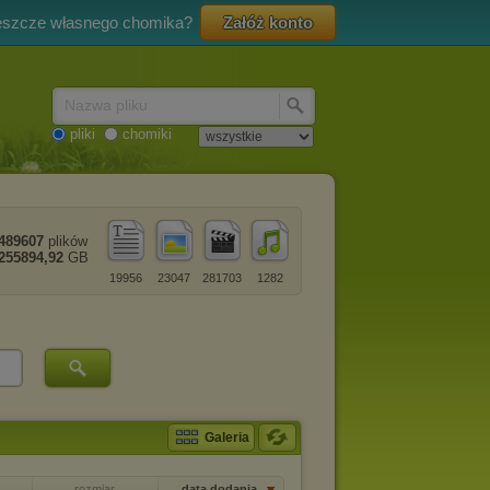
eszcze własnego chomika?
Załóż konto
Nazwa pliku
pliki
chomiki
489607
plików
255894,92
GB
19956
23047
281703
1282
Galeria
rozmiar
data dodania