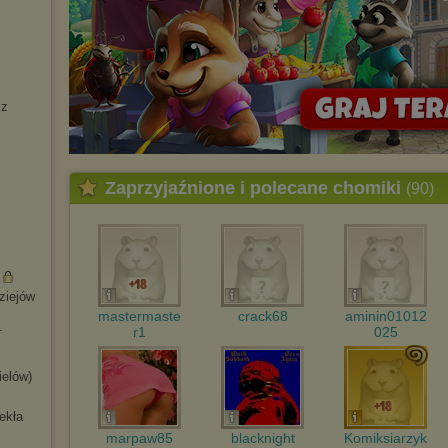
sz
Zaprzyjaźnione i polecane chomiki
(90)
ziejów
mastermaste
crack68
aminin01012
.
r1
025
ielów)
ekła
marpaw85
blacknight
Komiksiarzyk