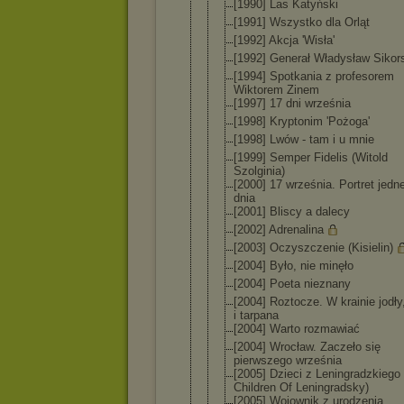
[1990] Las Katyński
[1991] Wszystko dla Orląt
[1992] Akcja 'Wisła'
[1992] Generał Władysław Sikor
[1994] Spotkania z profesorem
Wiktorem Zinem
[1997] 17 dni września
[1998] Kryptonim 'Pożoga'
[1998] Lwów - tam i u mnie
[1999] Semper Fidelis (Witold
Szolginia)
[2000] 17 września. Portret jedn
dnia
[2001] Bliscy a dalecy
[2002] Adrenalina
[2003] Oczyszczeni
e (Kisielin)
[2004] Było, nie minęło
[2004] Poeta nieznany
[2004] Roztocze. W krainie jodły
i tarpana
[2004] Warto rozmawiać
[2004] Wrocław. Zaczeło się
pierwszego września
[2005] Dzieci z Leningradzk
iego
Children Of Leningradsk
y)
[2005] Wojownik z urodzenia