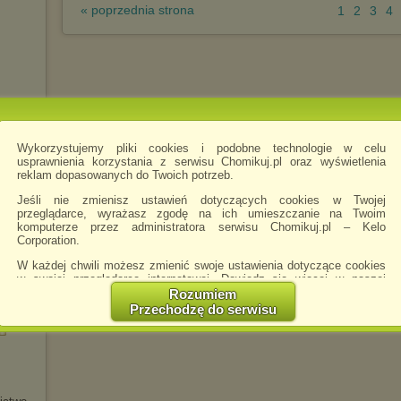
« poprzednia strona
1
2
3
4
a
iki
Wykorzystujemy pliki cookies i podobne technologie w celu
ń)
usprawnienia korzystania z serwisu Chomikuj.pl oraz wyświetlenia
reklam dopasowanych do Twoich potrzeb.
Jeśli nie zmienisz ustawień dotyczących cookies w Twojej
przeglądarce, wyrażasz zgodę na ich umieszczanie na Twoim
komputerze przez administratora serwisu Chomikuj.pl – Kelo
Corporation.
ski
W każdej chwili możesz zmienić swoje ustawienia dotyczące cookies
 bez
w swojej przeglądarce internetowej. Dowiedz się więcej w naszej
Polityce Prywatności -
http://chomikuj.pl/PolitykaPrywatnosci.aspx
.
Rozumiem
Przechodzę do serwisu
Jednocześnie informujemy że zmiana ustawień przeglądarki może
spowodować ograniczenie korzystania ze strony Chomikuj.pl.
W przypadku braku twojej zgody na akceptację cookies niestety
prosimy o opuszczenie serwisu chomikuj.pl.
Wykorzystanie plików cookies
przez
Zaufanych Partnerów