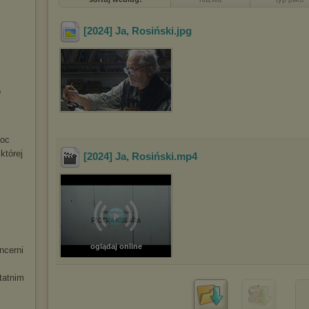
[2024] Ja, Rosiński
.jpg
o
noc
której
[2024] Ja, Rosiński
.mp4
oglądaj online
ncerni
tatnim