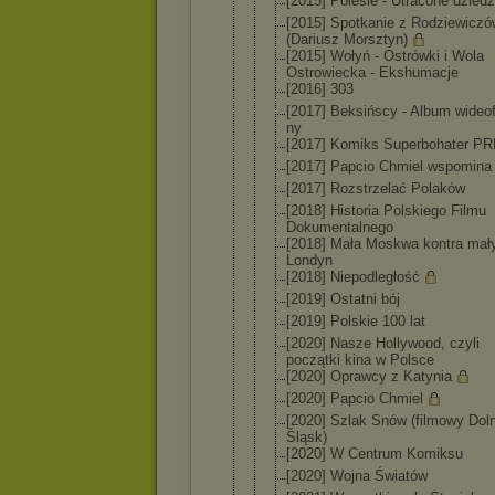
[2015] Polesie - Utracone dzied
[2015] Spotkanie z Rodziewiczó
(Dariusz Morsztyn)
[2015] Wołyń - Ostrówki i Wola
Ostrowiecka - Ekshumacje
[2016] 303
[2017] Beksińscy - Album wideo
ny
[2017] Komiks Superbohate
r PR
[2017] Papcio Chmiel wspomina
[2017] Rozstrzelać Polaków
[2018] Historia Polskiego Filmu
Dokumentaln
ego
[2018] Mała Moskwa kontra mał
Londyn
[2018] Niepodległo
ść
[2019] Ostatni bój
[2019] Polskie 100 lat
[2020] Nasze Hollywood, czyli
początki kina w Polsce
[2020] Oprawcy z Katynia
[2020] Papcio Chmiel
[2020] Szlak Snów (filmowy Dol
Śląsk)
[2020] W Centrum Komiksu
[2020] Wojna Światów