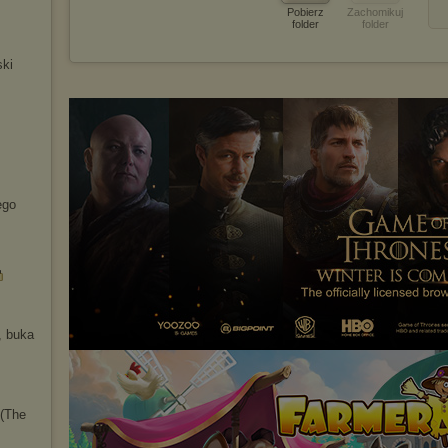
Pobierz
Zachomikuj
folder
folder
ski
ego
, buka
 (The