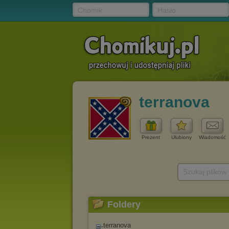
Chomik
Hasło
terranova
Prezent
Ulubiony
Wiadomość
Szukaj plików
Foldery
terranova