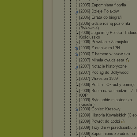
[2005] Zapomniana flotylla
[2006] Dzieje Polaków
[2006] Errata do biografii
[2006] Gdzie rosną poziomki
(Bykownia)
[2006] Jego imię Polska. Tadeu
Kościuszko
[2006] Powstanie Zamojskie
[2006] Z archiwum IPN
[2006] Z herbem w nazwisku
[2007] Minęła dwudziesta
[2007] Notacje historyczne
[2007] Pociąg do Bollywood
[2007] Wrzesień 1939
[2008] Po-Lin - Okruchy pamięci
[2009] Burza na wschodzie - Z d
KOP
[2009] Było sobie miasteczko. . 
(Kisielin)
[2009] Goniec Kresowy
[2009] Historia Kowalskich (Ciep
[2009] Powrót do Łodzi
[2009] Trzy dni w przedsionku pi
[2009] Zapomniane zbrodnie na