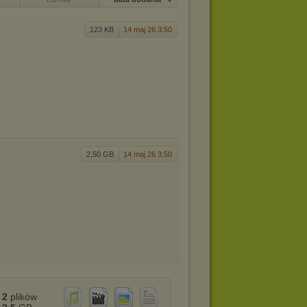
123 KB
14 maj 26 3:50
2,50 GB
14 maj 26 3:50
2
plików