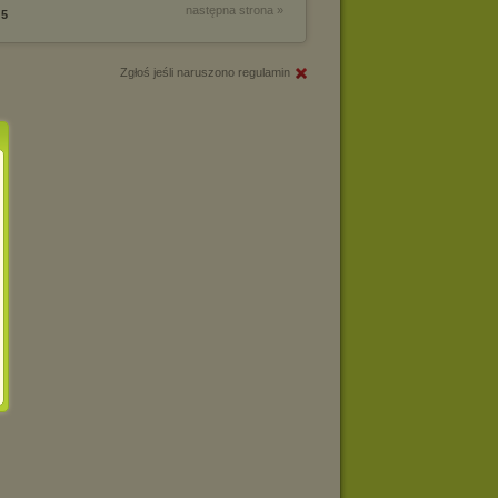
następna strona »
5
Zgłoś jeśli naruszono regulamin