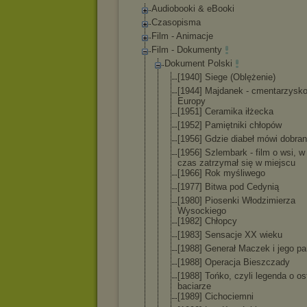
Audiobooki & eBooki
Czasopisma
Film - Animacje
Film - Dokumenty
Dokument Polski
[1940] Siege (Oblężenie)
[1944] Majdanek - cmentarzysk
Europy
[1951] Ceramika iłżecka
[1952] Pamiętniki chłopów
[1956] Gdzie diabeł mówi dobra
[1956] Szlembark - film o wsi, w 
czas zatrzymał się w miejscu
[1966] Rok myśliwego
[1977] Bitwa pod Cedynią
[1980] Piosenki Włodzimierz
a
Wysockiego
[1982] Chłopcy
[1983] Sensacje XX wieku
[1988] Generał Maczek i jego pa
[1988] Operacja Bieszczady
[1988] Tońko, czyli legenda o os
baciarze
[1989] Cichociemni