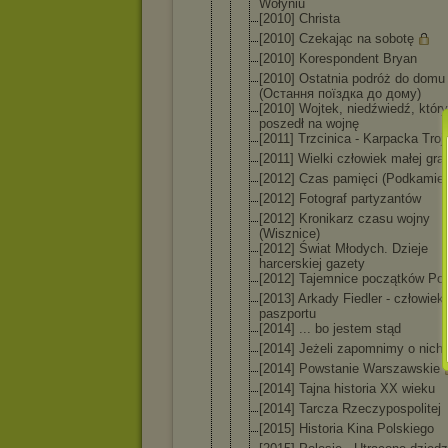
Wołyniu
[2010] Christa
[2010] Czekając na sobotę
[2010] Koresponden
t Bryan
[2010] Ostatnia podróż do domu
(Остання поїздка до дому)
[2010] Wojtek, niedźwiedź, który
poszedł na wojnę
[2011] Trzcinica - Karpacka Troj
[2011] Wielki człowiek małej graf
[2012] Czas pamięci (Podkamie
[2012] Fotograf partyzantów
[2012] Kronikarz czasu wojny
(Wisznice)
[2012] Świat Młodych. Dzieje
harcerskiej gazety
[2012] Tajemnice początków Pol
[2013] Arkady Fiedler - człowiek
paszportu
[2014] ... bo jestem stąd
[2014] Jeżeli zapomnimy o nich
[2014] Powstanie Warszawskie
[2014] Tajna historia XX wieku
[2014] Tarcza Rzeczypospo
litej
[2015] Historia Kina Polskiego