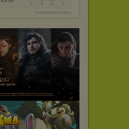
2,5
GB
0
1
1
0
bezpośredni link do folderu