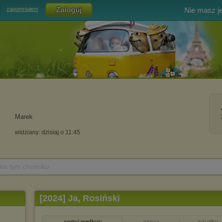
Nie masz j
zapomniałem
Marek
widziany: dzisiaj o 11:45
 na tym chomiku
[2024] Ja, Rosiński
sortuj według:
nazwa
typ pliku