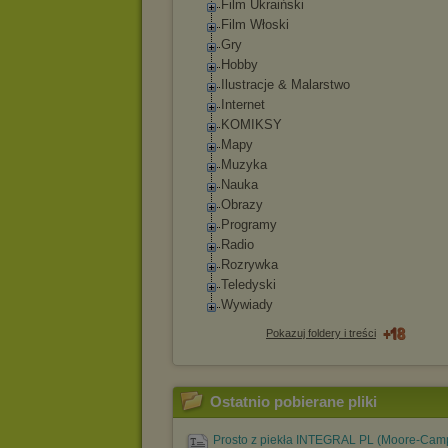
Film Ukraiński
Film Włoski
Gry
Hobby
Ilustracje & Malarstwo
Internet
KOMIKSY
Mapy
Muzyka
Nauka
Obrazy
Programy
Radio
Rozrywka
Teledyski
Wywiady
Pokazuj foldery i treści
Ostatnio pobierane pliki
Prosto z piekła INTEGRAL PL (Moore-Camp