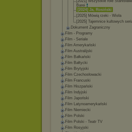
[2021] Wszystkie role Stanisław
Barei
[2024] Ja, Rosiński
[2025] Mówią rzeki - Wisła
[2025] Tajemnice kultowych seria
Dokument Zagraniczny
Film - Programy
Film - Seriale
Film Amerykański
Film Australijski
Film Bałkański
Film Bałtycki
Film Brytyjski
Film Czechosłowacki
Film Francuski
Film Hiszpański
Film Indyjski
Film Japoński
Film Latynoamerykański
Film Niemiecki
Film Polski
Film Polski - Teatr TV
Film Rosyjski