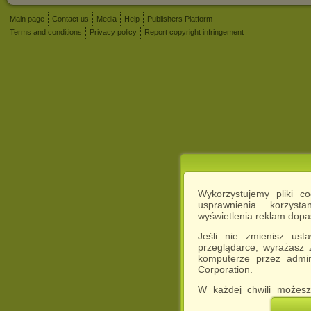
Main page
Contact us
Media
Help
Publishers Platform
Terms and conditions
Privacy policy
Report copyright infringement
Wykorzystujemy pliki c
usprawnienia korzyst
wyświetlenia reklam dop
Jeśli nie zmienisz ust
przeglądarce, wyrażasz
komputerze przez admin
Corporation.
W każdej chwili możesz
cookies w swojej przeglą