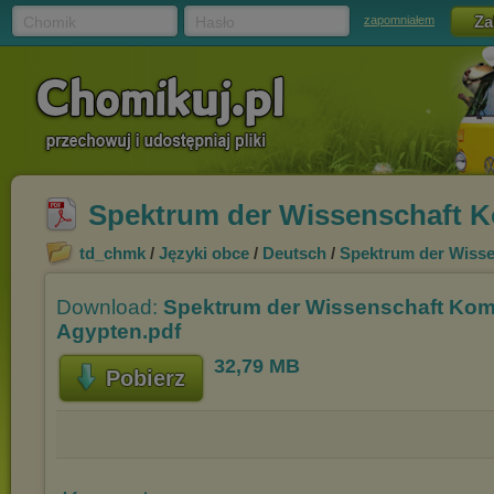
Chomik
Hasło
zapomniałem
Spektrum der Wissenschaft K
td_chmk
/
Języki obce
/
Deutsch
/
Spektrum der Wisse
Download:
Spektrum der Wissenschaft Kom
Agypten.pdf
32,79 MB
Pobierz