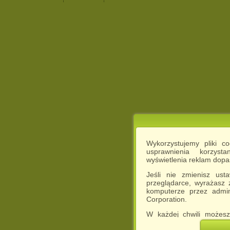
Wykorzystujemy pliki c
usprawnienia korzyst
wyświetlenia reklam dop
Jeśli nie zmienisz ust
przeglądarce, wyrażasz
komputerze przez admin
Corporation.
W każdej chwili możesz
cookies w swojej przeglą