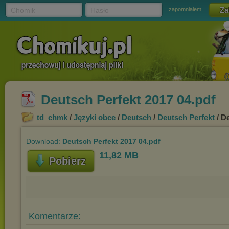
Chomik
Hasło
zapomniałem
Deutsch Perfekt 2017 04.pdf
td_chmk
/
Języki obce
/
Deutsch
/
Deutsch Perfekt
/ D
Download:
Deutsch Perfekt 2017 04.pdf
11,82 MB
Pobierz
Komentarze: