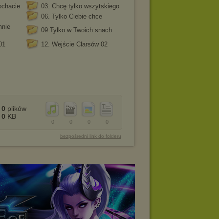
ochacie
03. Chcę tylko wszytskiego
06. Tylko Ciebie chce
mnie
09.Tylko w Twoich snach
01
12. Wejście Clarsów 02
0
plików
0
KB
0
0
0
0
bezpośredni link do folderu