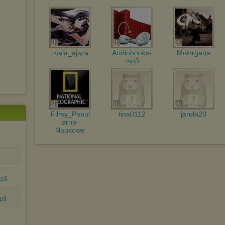
Istnieje możliwość zmiany ustawień przeglądarki internetowej w
sposób uniemożliwiający przechowywanie plików cookies na
urządzeniu końcowym. Można również usunąć pliki cookies,
dokonując odpowiednich zmian w ustawieniach przeglądarki
internetowej.
mala_ajsza
Audiobooks-
Morrrgana
Pełną informację na ten temat znajdziesz pod adresem
mp3
http://chomikuj.pl/PolitykaPrywatnosci.aspx
.
Filmy_Popul
tina0112
jarula20
arno-
Naukowe
r
mp3
mp3