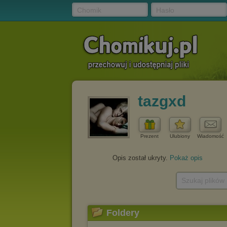
Chomik
Hasło
tazgxd
Prezent
Ulubiony
Wiadomość
Opis został ukryty.
Pokaż opis
Szukaj plików
Foldery