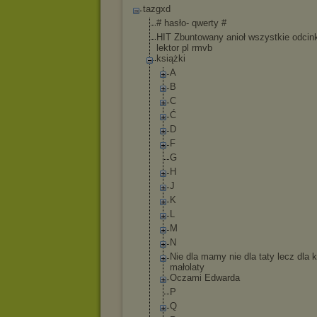
tazgxd
# hasło- qwerty #
HIT Zbuntowany anioł wszystkie odcink
lektor pl rmvb
książki
A
B
C
Ć
D
F
G
H
J
K
L
M
N
Nie dla mamy nie dla taty lecz dla 
małolaty
Oczami Edwarda
P
Q