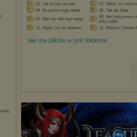
01. Jak to się zaczęło
02. Wiem, że mnie k
04. Bo jestem tego warta
05. Tak jak lubię
i
08. Nie zatrzymasz 
07. Nikt nie robi tego lepiej
przy sobie
10. Nigdy Cię nie skłamie
11. Wejście Clarsów 
Nie ma plików w tym folderze
każdej