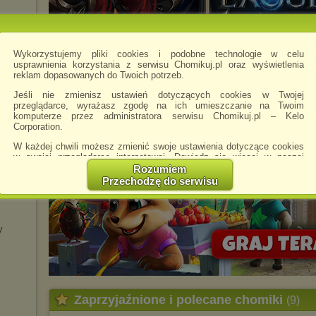
Wykorzystujemy pliki cookies i podobne technologie w celu
usprawnienia korzystania z serwisu Chomikuj.pl oraz wyświetlenia
reklam dopasowanych do Twoich potrzeb.
Jeśli nie zmienisz ustawień dotyczących cookies w Twojej
przeglądarce, wyrażasz zgodę na ich umieszczanie na Twoim
komputerze przez administratora serwisu Chomikuj.pl – Kelo
Corporation.
W każdej chwili możesz zmienić swoje ustawienia dotyczące cookies
w swojej przeglądarce internetowej. Dowiedz się więcej w naszej
Polityce Prywatności -
http://chomikuj.pl/PolitykaPrywatnosci.aspx
.
Rozumiem
Przechodzę do serwisu
Jednocześnie informujemy że zmiana ustawień przeglądarki może
spowodować ograniczenie korzystania ze strony Chomikuj.pl.
W przypadku braku twojej zgody na akceptację cookies niestety
prosimy o opuszczenie serwisu chomikuj.pl.
y
Wykorzystanie plików cookies
przez
Zaufanych Partnerów
(dostosowanie reklam do Twoich potrzeb, analiza skuteczności działań
marketingowych).
Wyrażenie sprzeciwu spowoduje, że wyświetlana Ci reklama nie
Zaprzyjaźnione i polecane chomiki
będzie dopasowana do Twoich preferencji, a będzie to reklama
(9)
wyświetlona przypadkowo.