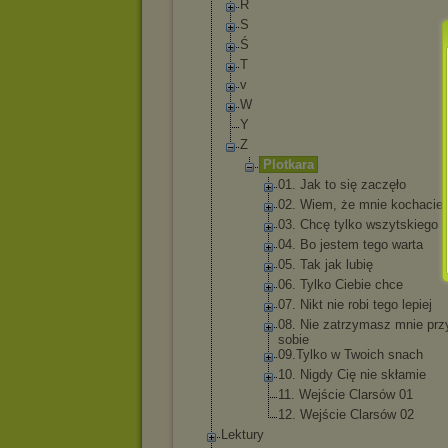
R
S
Ś
T
v
W
Y
Z
Plotkara
01. Jak to się zaczęło
02. Wiem, że mnie kochacie
03. Chcę tylko wszytski
ego
04. Bo jestem tego warta
05. Tak jak lubię
06. Tylko Ciebie chce
07. Nikt nie robi tego lepiej
08. Nie zatrzyma
sz mnie prz
sobie
09.Tylko w Twoich snach
10. Nigdy Cię nie skłamie
11. Wejście Clarsów 01
12. Wejście Clarsów 02
Lektury