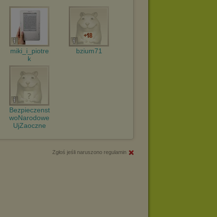
miki_i_piotre
bzium71
k
Bezpieczenst
woNarodowe
UjZaoczne
Zgłoś jeśli naruszono regulamin