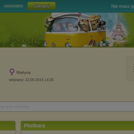
Nie masz j
zapomniałem
Martyna
widziany: 22.06.2015 14:35
 na tym chomiku
Plotkara