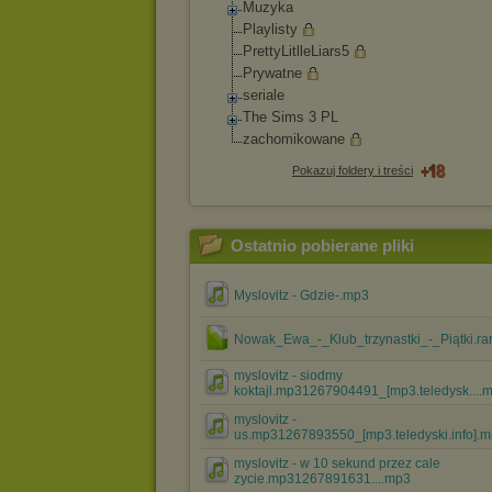
Muzyka
Playlisty
PrettyLitlleLiars
5
Prywatne
seriale
The Sims 3 PL
zachomikowane
Pokazuj foldery i treści
Ostatnio pobierane pliki
Myslovitz - Gdzie-.mp3
Nowak_Ewa_-_Klub_trzynastki_-_Piątki.ra
myslovitz - siodmy
koktajl.mp31267904491_[mp3.teledysk....
myslovitz -
us.mp31267893550_[mp3.teledyski.info].
myslovitz - w 10 sekund przez cale
zycie.mp31267891631....mp3