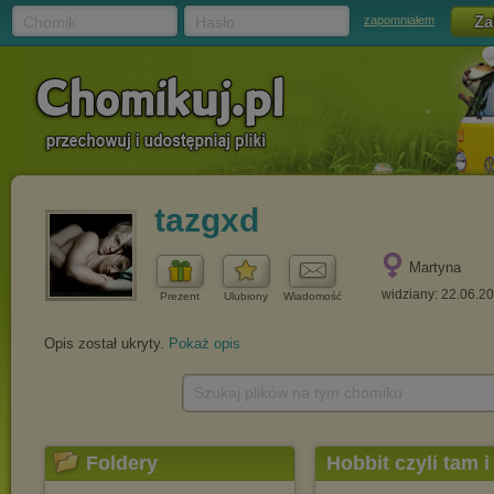
Chomik
Hasło
zapomniałem
tazgxd
Martyna
widziany: 22.06.2
Prezent
Ulubiony
Wiadomość
Opis został ukryty.
Pokaż opis
Szukaj plików na tym chomiku
Foldery
Hobbit czyli tam 