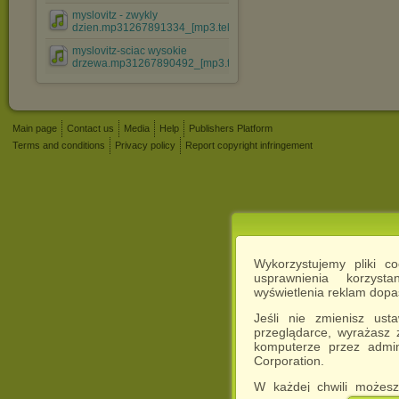
myslovitz - zwykly
dzien.mp31267891334_[mp3.teledyski.....mp3
myslovitz-sciac wysokie
drzewa.mp31267890492_[mp3.tele....mp3
Main page
Contact us
Media
Help
Publishers Platform
Terms and conditions
Privacy policy
Report copyright infringement
Wykorzystujemy pliki c
usprawnienia korzyst
wyświetlenia reklam dop
Jeśli nie zmienisz ust
przeglądarce, wyrażasz
komputerze przez admin
Corporation.
W każdej chwili możesz