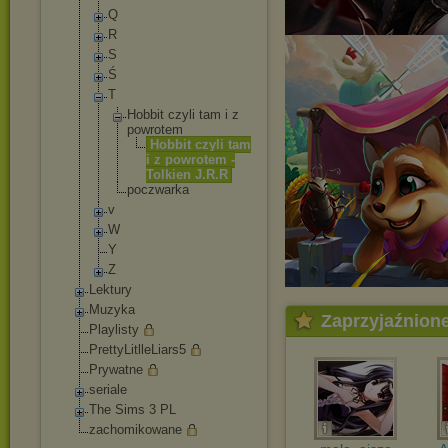
Q
R
S
Ś
T
Hobbit czyli tam i z
powrotem
Hobbit czyli tam
i z powrotem -
Tolkien J.R.R
poczwarka
v
W
Y
Z
Lektury
Muzyka
Zaprzyjaźnion
Playlisty
PrettyLitlleLiars
5
Prywatne
seriale
The Sims 3 PL
zachomikowane