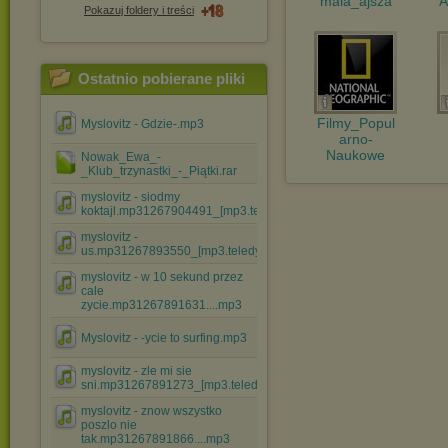
mala_ajsza
A
Pokazuj foldery i treści
Ostatnio pobierane pliki
Filmy_Popul
Myslovitz - Gdzie-.mp3
arno-
Naukowe
Nowak_Ewa_-
_Klub_trzynastki_-_Piątki.rar
myslovitz - siodmy
koktajl.mp31267904491_[mp3.teledysk....mp3
myslovitz -
us.mp31267893550_[mp3.teledyski.info].mp3
myslovitz - w 10 sekund przez
cale
zycie.mp31267891631....mp3
Myslovitz - -ycie to surfing.mp3
myslovitz - zle mi sie
sni.mp31267891273_[mp3.teledysk....mp3
myslovitz - znow wszystko
poszlo nie
tak.mp31267891866....mp3