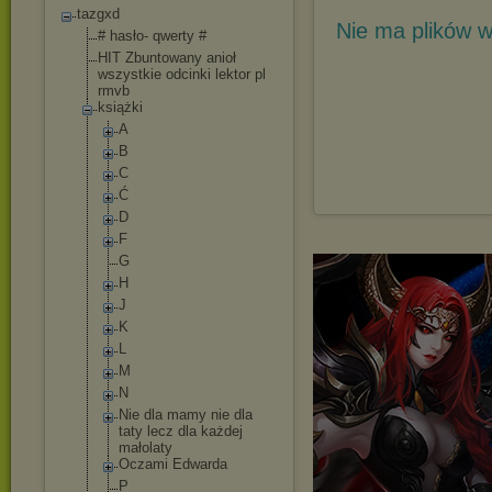
tazgxd
Nie ma plików w
# hasło- qwerty #
HIT Zbuntowany anioł
wszystkie odcinki lektor pl
rmvb
książki
A
B
C
Ć
D
F
G
H
J
K
L
M
N
Nie dla mamy nie dla
taty lecz dla każdej
małolaty
Oczami Edwarda
P