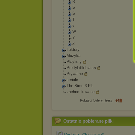
R
S
Ś
T
v
W
Y
Z
Lektury
Muzyka
Playlisty
PrettyLitlleLiars
5
Prywatne
seriale
The Sims 3 PL
zachomikowane
Pokazuj foldery i treści
Ostatnio pobierane pliki
Myslovitz - Ch-opcy.mp3