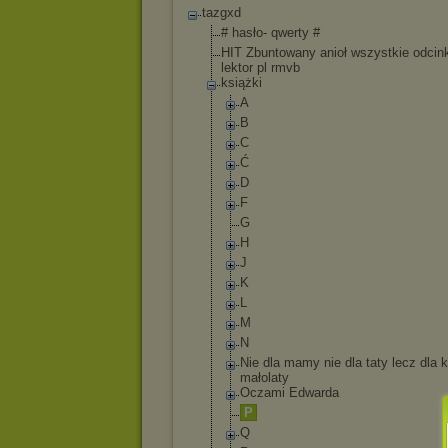
tazgxd
# hasło- qwerty #
HIT Zbuntowany anioł wszystkie odcink
lektor pl rmvb
książki
A
B
C
Ć
D
F
G
H
J
K
L
M
N
Nie dla mamy nie dla taty lecz dla 
małolaty
Oczami Edwarda
P
Q