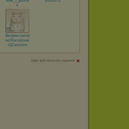
miki_i_piotre
bzium71
k
Bezpieczenst
woNarodowe
UjZaoczne
Zgłoś jeśli naruszono regulamin