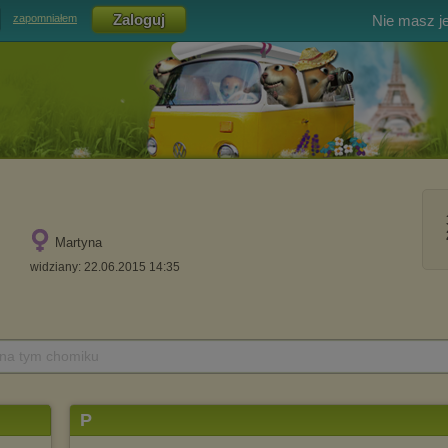
Nie masz j
zapomniałem
Martyna
widziany: 22.06.2015 14:35
 na tym chomiku
P