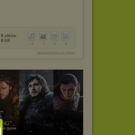
0
plików
0
KB
0
0
0
0
bezpośredni link do folderu