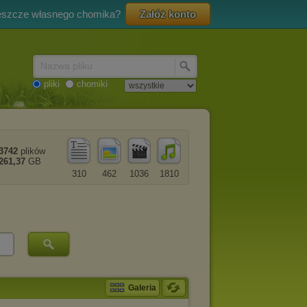
eszcze własnego chomika?
Załóż konto
Nazwa pliku
pliki
chomiki
3742
plików
261,37
GB
310
462
1036
1810
Galeria