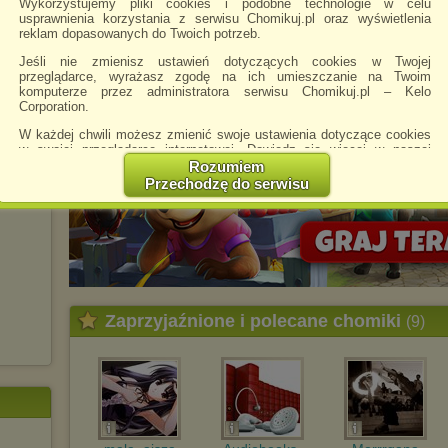
Wykorzystujemy pliki cookies i podobne technologie w celu
usprawnienia korzystania z serwisu Chomikuj.pl oraz wyświetlenia
reklam dopasowanych do Twoich potrzeb.
Jeśli nie zmienisz ustawień dotyczących cookies w Twojej
przeglądarce, wyrażasz zgodę na ich umieszczanie na Twoim
komputerze przez administratora serwisu Chomikuj.pl – Kelo
Corporation.
W każdej chwili możesz zmienić swoje ustawienia dotyczące cookies
w swojej przeglądarce internetowej. Dowiedz się więcej w naszej
Polityce Prywatności -
http://chomikuj.pl/PolitykaPrywatnosci.aspx
.
Rozumiem
Przechodzę do serwisu
Jednocześnie informujemy że zmiana ustawień przeglądarki może
spowodować ograniczenie korzystania ze strony Chomikuj.pl.
W przypadku braku twojej zgody na akceptację cookies niestety
prosimy o opuszczenie serwisu chomikuj.pl.
Wykorzystanie plików cookies
przez
Zaufanych Partnerów
(dostosowanie reklam do Twoich potrzeb, analiza skuteczności działań
marketingowych).
Zaprzyjaźnione i polecane chomiki
(9)
Wyrażenie sprzeciwu spowoduje, że wyświetlana Ci reklama nie
będzie dopasowana do Twoich preferencji, a będzie to reklama
wyświetlona przypadkowo.
Istnieje możliwość zmiany ustawień przeglądarki internetowej w
sposób uniemożliwiający przechowywanie plików cookies na
urządzeniu końcowym. Można również usunąć pliki cookies,
dokonując odpowiednich zmian w ustawieniach przeglądarki