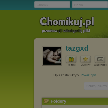
Chomik
Hasło
tazgxd
Prezent
Ulubiony
Wiadomość
Opis został ukryty.
Pokaż opis
Szukaj plików
Foldery