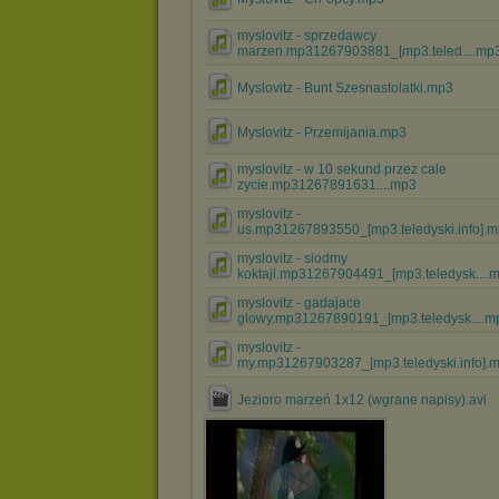
myslovitz - sprzedawcy
marzen.mp31267903881_[mp3.teled....mp
Myslovitz - Bunt Szesnastolatki.mp3
Myslovitz - Przemijania.mp3
myslovitz - w 10 sekund przez cale
zycie.mp31267891631....mp3
myslovitz -
us.mp31267893550_[mp3.teledyski.info].
myslovitz - siodmy
koktajl.mp31267904491_[mp3.teledysk....
myslovitz - gadajace
glowy.mp31267890191_[mp3.teledysk....m
myslovitz -
my.mp31267903287_[mp3.teledyski.info].
Jezioro marzeń 1x12 (wgrane napisy).avi