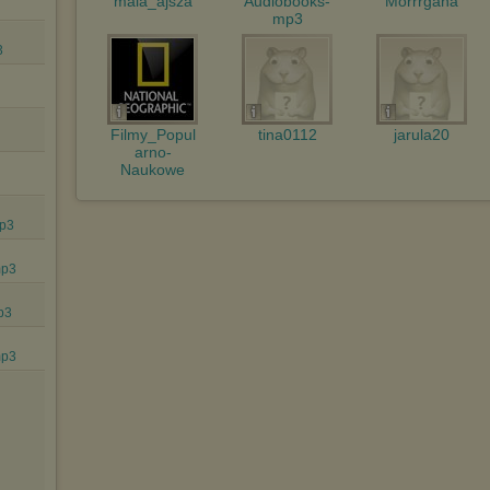
mala_ajsza
Audiobooks-
Morrrgana
internetowej.
mp3
Pełną informację na ten temat znajdziesz pod adresem
3
http://chomikuj.pl/PolitykaPrywatnosci.aspx
.
Filmy_Popul
tina0112
jarula20
arno-
Naukowe
mp3
mp3
p3
mp3