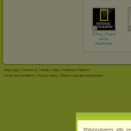
Filmy_Popul
arno-
Naukowe
Main page
Contact us
Media
Help
Publishers Platform
Terms and conditions
Privacy policy
Report copyright infringement
Wykorzystujemy pliki c