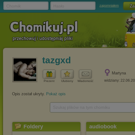
Chomik
Hasło
zapomniałem
tazgxd
Martyna
widziany: 22.06.2
Prezent
Ulubiony
Wiadomość
Opis został ukryty.
Pokaż opis
Szukaj plików na tym chomiku
Foldery
audiobook