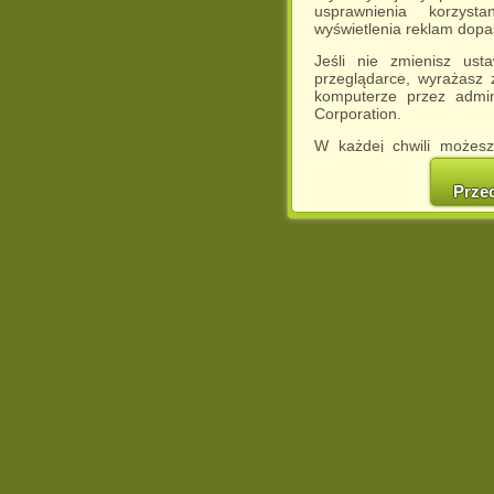
usprawnienia korzyst
wyświetlenia reklam dop
Jeśli nie zmienisz ust
przeglądarce, wyrażasz
komputerze przez admin
Corporation.
W każdej chwili możesz
cookies w swojej przeglą
w naszej Pol
Prze
http://chomikuj.pl/Polity
Jednocześnie informuje
może spowodować ogr
Chomikuj.pl.
W przypadku braku twojej
prosimy o opuszczenie se
Wykorzystanie plików c
(dostosowanie reklam do
działań marketingowych).
Wyrażenie sprzeciwu spo
będzie dopasowana do Tw
wyświetlona przypadkowo
Istnieje możliwość zmian