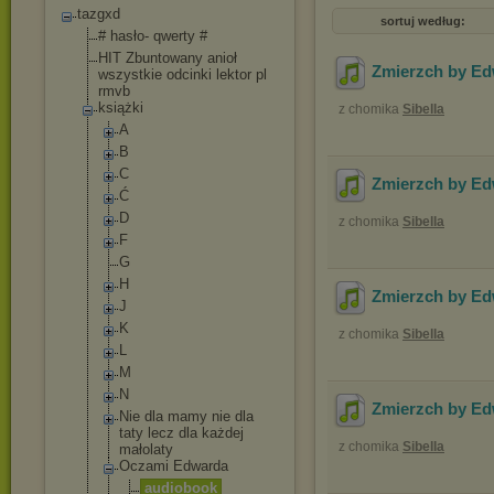
tazgxd
sortuj według:
# hasło- qwerty #
HIT Zbuntowany anioł
Zmierzch by Ed
wszystkie odcinki lektor pl
rmvb
książki
z chomika
Sibella
A
B
C
Zmierzch by Ed
Ć
D
z chomika
Sibella
F
G
H
Zmierzch by Ed
J
K
z chomika
Sibella
L
M
N
Zmierzch by Ed
Nie dla mamy nie dla
taty lecz dla każdej
z chomika
Sibella
małolaty
Oczami Edwarda
audiobook