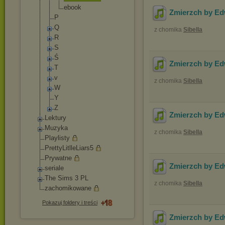
ebook
Zmierzch by Ed
P
Q
z chomika
Sibella
R
S
Ś
Zmierzch by Ed
T
v
z chomika
Sibella
W
Y
Z
Zmierzch by Ed
Lektury
Muzyka
z chomika
Sibella
Playlisty
PrettyLitlleLiars
5
Prywatne
Zmierzch by Ed
seriale
The Sims 3 PL
z chomika
Sibella
zachomikowane
Pokazuj foldery i treści
Zmierzch by Ed