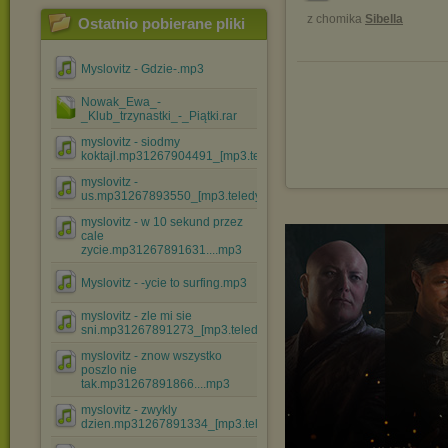
z chomika
Sibella
Ostatnio pobierane pliki
Myslovitz - Gdzie-.mp3
Nowak_Ewa_-
_Klub_trzynastki_-_Piątki.rar
myslovitz - siodmy
koktajl.mp31267904491_[mp3.teledysk....mp3
myslovitz -
us.mp31267893550_[mp3.teledyski.info].mp3
myslovitz - w 10 sekund przez
cale
zycie.mp31267891631....mp3
Myslovitz - -ycie to surfing.mp3
myslovitz - zle mi sie
sni.mp31267891273_[mp3.teledysk....mp3
myslovitz - znow wszystko
poszlo nie
tak.mp31267891866....mp3
myslovitz - zwykly
dzien.mp31267891334_[mp3.teledyski.....mp3