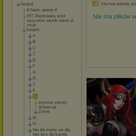
tazgxd
Intymne sekrety dz
# hasło- qwerty #
Nie ma plików w
HIT Zbuntowany anioł
wszystkie odcinki lektor pl
rmvb
książki
A
B
C
Ć
D
F
G
H
J
K
L
Intymne sekrety
dziewcząt
Zmrok
M
N
Nie dla mamy nie dla
taty lecz dla każdej