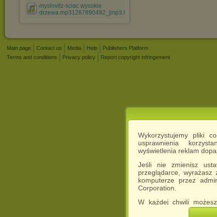
myslovitz-sciac wysokie
drzewa.mp31267890492_[mp3.tele....mp3
Main page
Contact us
Media
Help
Publishers Platform
Terms and conditions
Privacy policy
Report copyright infringement
Wykorzystujemy pliki c
usprawnienia korzyst
wyświetlenia reklam dop
Jeśli nie zmienisz ust
przeglądarce, wyrażasz
komputerze przez admin
Corporation.
W każdej chwili możesz
cookies w swojej przeglą