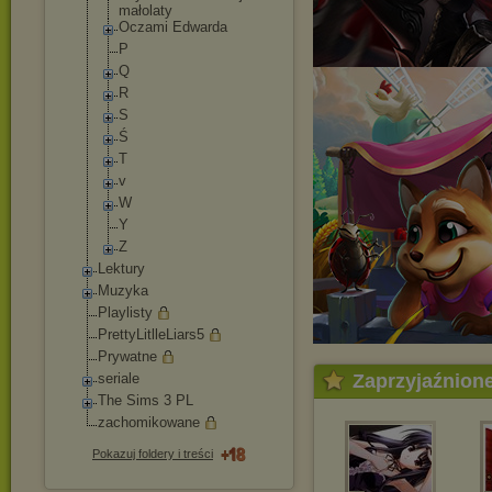
małolaty
Oczami Edwarda
P
Q
R
S
Ś
T
v
W
Y
Z
Lektury
Muzyka
Playlisty
PrettyLitlleLiars
5
Prywatne
seriale
Zaprzyjaźnion
The Sims 3 PL
zachomikowane
Pokazuj foldery i treści