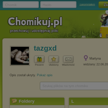
Chomik
Hasło
zapomniałem
tazgxd
Martyna
widziany: 22.06.2
Prezent
Ulubiony
Wiadomość
Opis został ukryty.
Pokaż opis
Szukaj plików na tym chomiku
Foldery
L