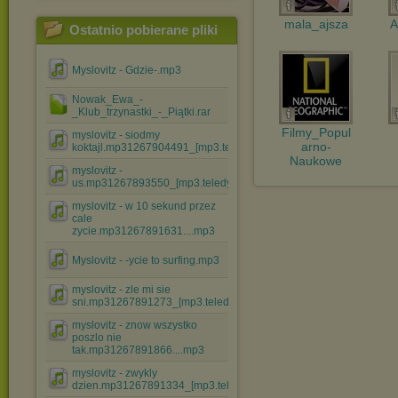
mala_ajsza
A
Ostatnio pobierane pliki
Myslovitz - Gdzie-.mp3
Nowak_Ewa_-
_Klub_trzynastki_-_Piątki.rar
Filmy_Popul
myslovitz - siodmy
arno-
koktajl.mp31267904491_[mp3.teledysk....mp3
Naukowe
myslovitz -
us.mp31267893550_[mp3.teledyski.info].mp3
myslovitz - w 10 sekund przez
cale
zycie.mp31267891631....mp3
Myslovitz - -ycie to surfing.mp3
myslovitz - zle mi sie
sni.mp31267891273_[mp3.teledysk....mp3
myslovitz - znow wszystko
poszlo nie
tak.mp31267891866....mp3
myslovitz - zwykly
dzien.mp31267891334_[mp3.teledyski.....mp3